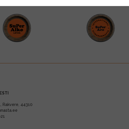
ESTI
11, Rakvere, 44310
nnasta.ee
021