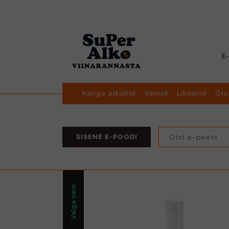
E
Kange alkohol
Veinid
Liköörid
Õlu
SISENE E-POODI
Valge vein