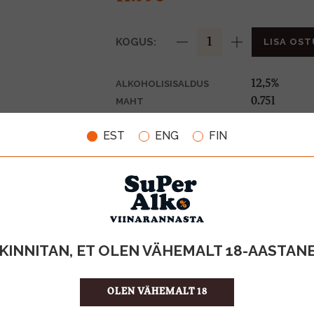
KOGUS:
LISA OST
12,5%
ALKOHOLISISALDUS
0.75l
MAHT
Itaalia
PÄRITOLURIIK
EST
ENG
FIN
Geogr.tähise
TOOTE LIIK
15.99 €/l
ÜHIKU HIND
8009307016
KOOD
6
KOGUS KASTIS
KINNITAN, ET OLEN VÄHEMALT 18-AASTAN
OLEN VÄHEMALT 18