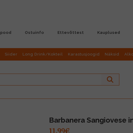
-pood
Ostuinfo
Ettevõttest
Kauplused
Siider
Long Drink/Kokteil
Karastusjoogid
Näksid
Alk
Barbanera Sangiovese in
11.99€