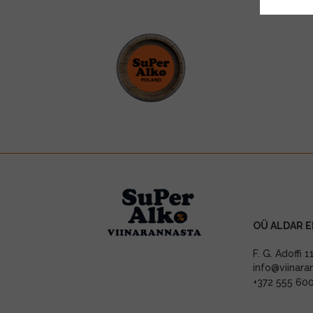
OÜ ALDAR E
F. G. Adoffi 
info@viinara
+372 555 60