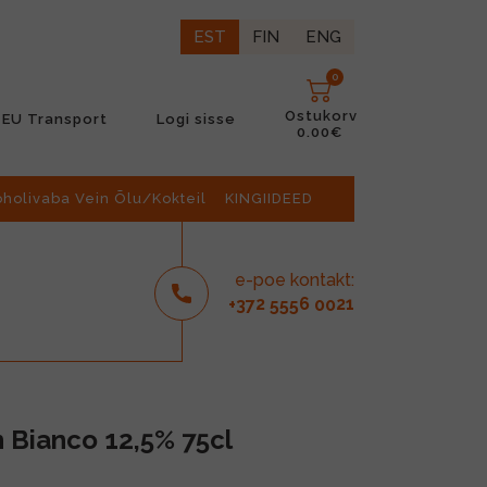
EST
FIN
ENG
0
Ostukorv
EU Transport
Logi sisse
0.00€
oholivaba Vein Õlu/Kokteil
KINGIIDEED
e-poe kontakt:
2
6
21
+37
555
00
 Bianco 12,5% 75cl