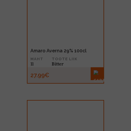
Amaro Averna 29% 100cl
MAHT
TOOTE LIIK
1l
Bitter
27.99€