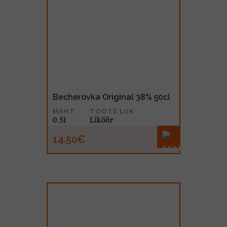
Becherovka Original 38% 50cl
MAHT
TOOTE LIIK
0.5l
Liköör
14.50€