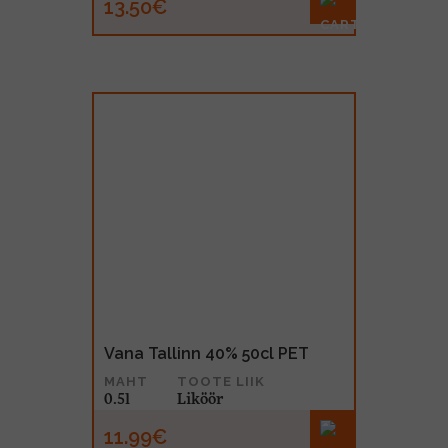
13.50€
Vana Tallinn 40% 50cl PET
MAHT
TOOTE LIIK
0.5l
Liköör
11.99€