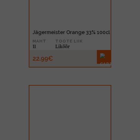
Jägermeister Orange 33% 100cl
MAHT
TOOTE LIIK
1l
Liköör
22.99€