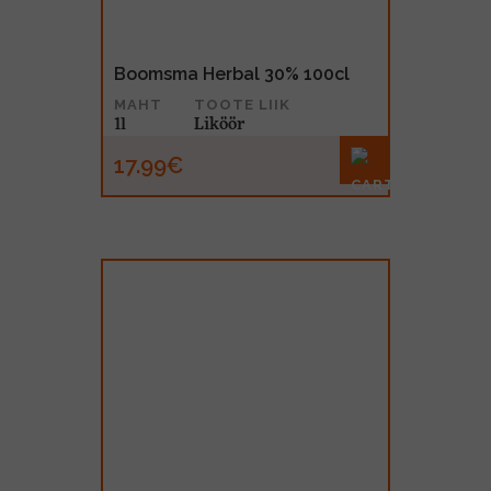
Boomsma Herbal 30% 100cl
MAHT
TOOTE LIIK
1l
Liköör
17.99€