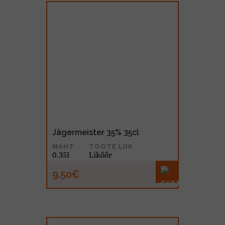
Jägermeister 35% 35cl
MAHT
TOOTE LIIK
0.35l
Liköör
9.50€