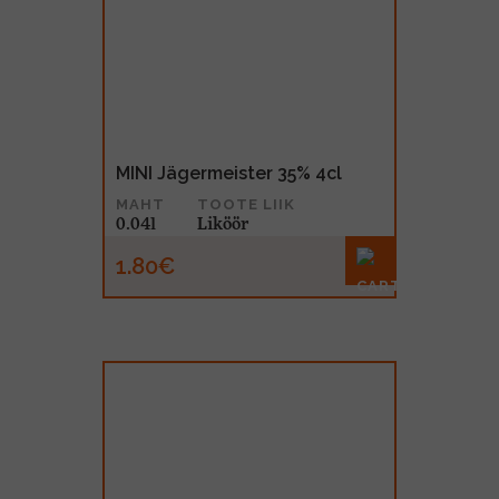
MINI Jägermeister 35% 4cl
MAHT
TOOTE LIIK
0.04l
Liköör
1.80€