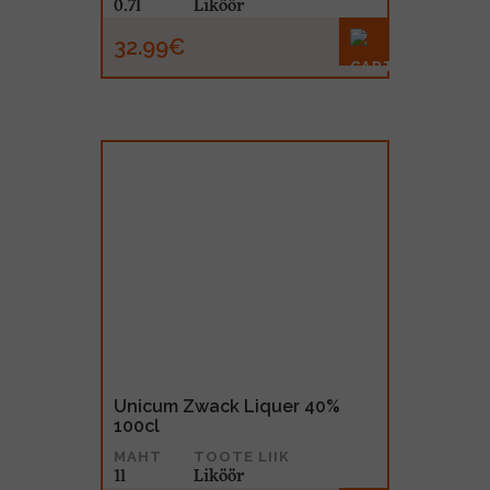
0.7l
Liköör
32.99€
Unicum Zwack Liquer 40%
100cl
MAHT
TOOTE LIIK
1l
Liköör