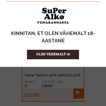
KINNITAN, ET OLEN VÄHEMALT 18-
AASTANE
OLEN VÄHEMALT 18
Vana Tallinn 40% 100cl KLAAS
MAHT
TOOTE LIIK
1l
Liköör
23.50€