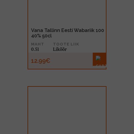
Vana Tallinn Eesti Wabariik 100
40% 50cl
MAHT
TOOTE LIIK
0.5l
Liköör
12.99€