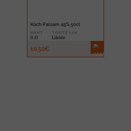
Koch Palsam 45% 50cl
MAHT
TOOTE LIIK
0.5l
Liköör
10.50€