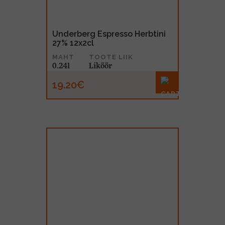
Underberg Espresso Herbtini
27% 12x2cl
MAHT
TOOTE LIIK
0.24l
Liköör
19.20€