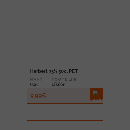
Herbert 35% 50cl PET
MAHT
TOOTE LIIK
0.5l
Liköör
9.99€