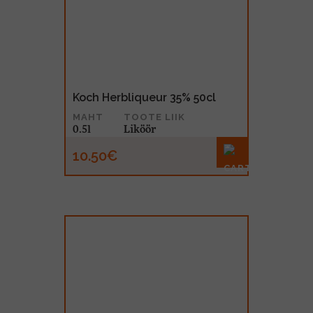
MUU PIIRITUSJOOK
GLÖGI
TEKIILA
HÕRGUTAJA
Koch Herbliqueur 35% 50cl
MAHT
TOOTE LIIK
0.5l
Liköör
10.50€