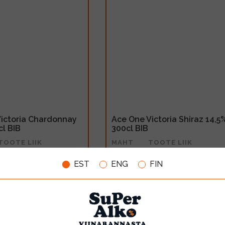
ictoria Chardonnay
Ace One Victoria Shiraz 14,5
cl BIB
300cl BIB
TOOTE LIIK
MAHT
TOOTE LIIK
Geogr.tähisega vein
3l
Geogr.tähisega vein
EST
ENG
FIN
20.99€
LISA OSTUKORVI
LISA OSTUKORV