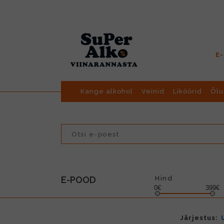
E
Kange alkohol
Veinid
Liköörid
Õlu
E-POOD
Hind
0€
399€
Järjestus: