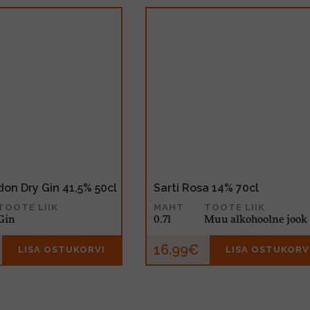
on Dry Gin 41,5% 50cl
Sarti Rosa 14% 70cl
TOOTE LIIK
MAHT
TOOTE LIIK
Gin
0.7l
Muu alkohoolne jook
16.99€
LISA OSTUKORVI
LISA OSTUKORV