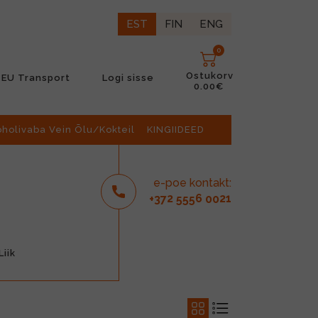
EST
FIN
ENG
0
Ostukorv
EU Transport
Logi sisse
0.00€
oholivaba Vein Õlu/Kokteil
KINGIIDEED
e-poe kontakt:
2
6
21
+37
555
00
iik