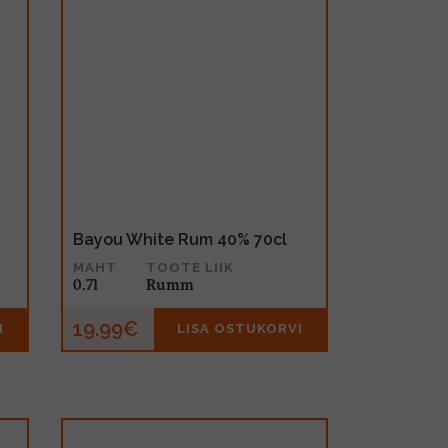
Bayou White Rum 40% 70cl
MAHT
TOOTE LIIK
0.7l
Rumm
19.99€
I
LISA OSTUKORVI