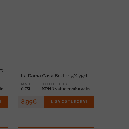
5%
La Dama Cava Brut 11,5% 75cl
MAHT
TOOTE LIIK
in
0.75l
KPN-kvaliteetvahuvein
8.99€
I
LISA OSTUKORVI