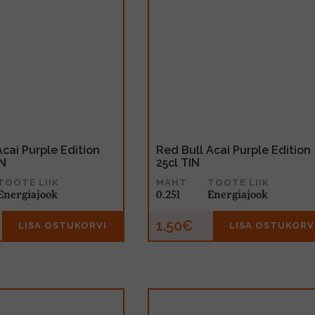
Acai Purple Edition
Red Bull Acai Purple Edition
IN
25cl TIN
TOOTE LIIK
MAHT
TOOTE LIIK
Energiajook
0.25l
Energiajook
1.50€
LISA OSTUKORVI
LISA OSTUKORV