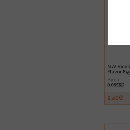
N.A! Rice 
Flavor 85
MAHT
0.085KG
2.40€