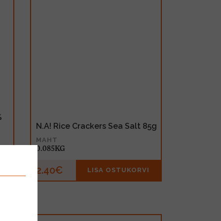
%
N.A! Rice Crackers Sea Salt 85g
MAHT
0.085KG
2.40€
I
LISA OSTUKORVI