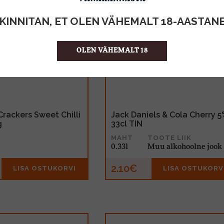
KINNITAN, ET OLEN VÄHEMALT 18-AASTAN
OLEN VÄHEMALT 18
Crackers Sweet Chilli
Jack Daniels & Cola Cherry 5
g
33cl TIN
MAHT
TOOTE LIIK
0.33l
Muu alkohoolne jook
2.10€
LISA OSTUKORVI
LISA OSTUKORV