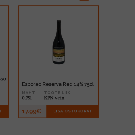
sso
Esporao Reserva Red 14% 75cl
MAHT
TOOTE LIIK
0.75l
KPN-vein
17.99€
I
LISA OSTUKORVI