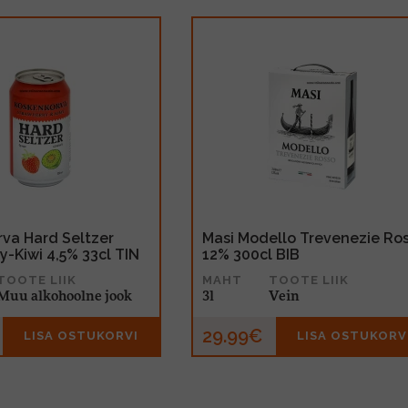
va Hard Seltzer
Masi Modello Trevenezie Ro
y-Kiwi 4,5% 33cl TIN
12% 300cl BIB
TOOTE LIIK
MAHT
TOOTE LIIK
Muu alkohoolne jook
3l
Vein
29.99€
LISA OSTUKORVI
LISA OSTUKORV