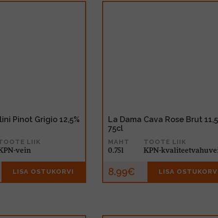
ini Pinot Grigio 12,5%
La Dama Cava Rose Brut 11,
75cl
TOOTE LIIK
MAHT
TOOTE LIIK
KPN-vein
0.75l
KPN-kvaliteetvahuve
8.99€
LISA OSTUKORVI
LISA OSTUKORV