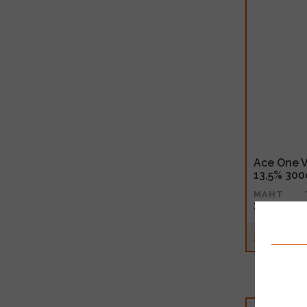
Ace One V
13,5% 300
MAHT
3l
20.99€