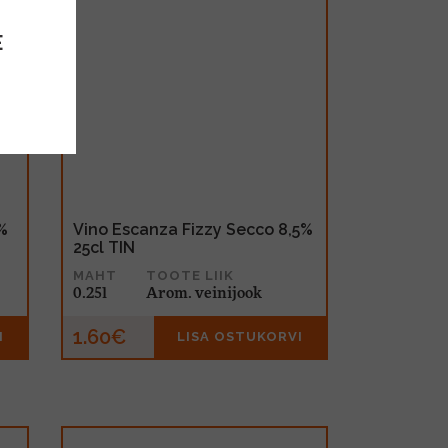
E
%
Vino Escanza Fizzy Secco 8,5%
25cl TIN
MAHT
TOOTE LIIK
0.25l
Arom. veinijook
1.60€
I
LISA OSTUKORVI