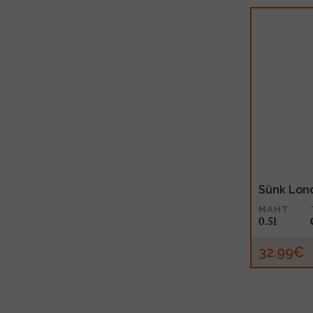
Sünk Lond
MAHT
0.5l
32.99€