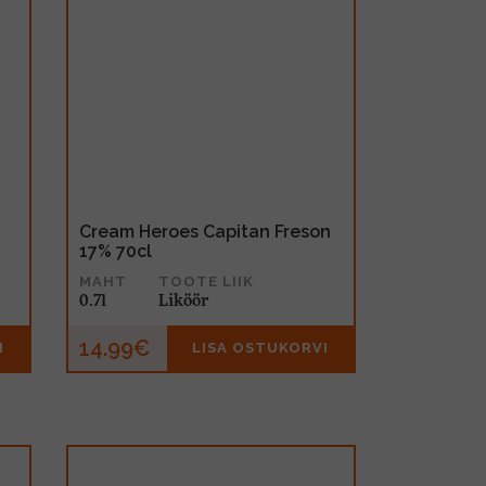
Cream Heroes Capitan Freson
17% 70cl
MAHT
TOOTE LIIK
0.7l
Liköör
14.99€
I
LISA OSTUKORVI