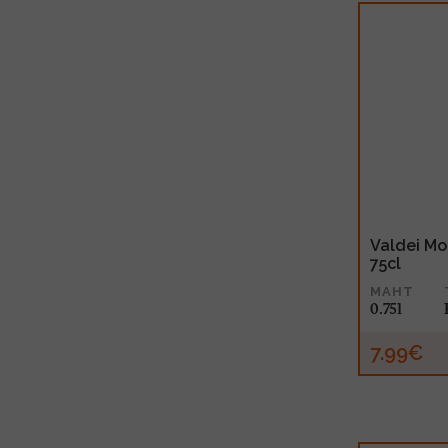
Valdei Mol
75cl
MAHT
0.75l
7.99€