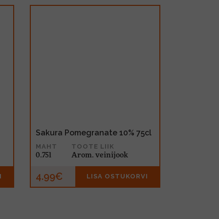
Sakura Pomegranate 10% 75cl
MAHT
TOOTE LIIK
0.75l
Arom. veinijook
4.99€
I
LISA OSTUKORVI