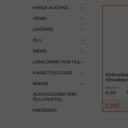
KANGE ALKOHOL
VEINID
LIKÖÖRID
ÕLU
SIIDER
LONG DRINK/KOKTEIL
KARASTUSJOOGID
Koskenkor
Strawberr
NÄKSID
MAHT
0.33l
ALKOHOLIVABA VEIN
ÕLU/KOKTEIL
1.75€
KINGIIDEED