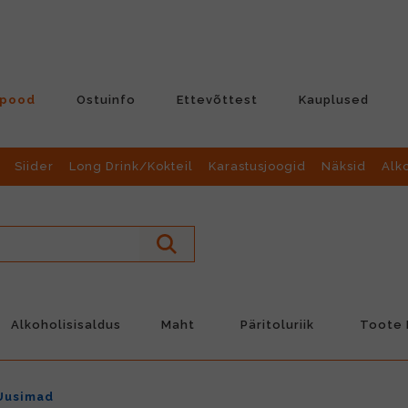
-pood
Ostuinfo
Ettevõttest
Kauplused
Siider
Long Drink/Kokteil
Karastusjoogid
Näksid
Alk
Alkoholisisaldus
Maht
Päritoluriik
Toote L
Uusimad