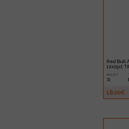
Red Bull 
12x25cl T
MAHT
3l
18.00€