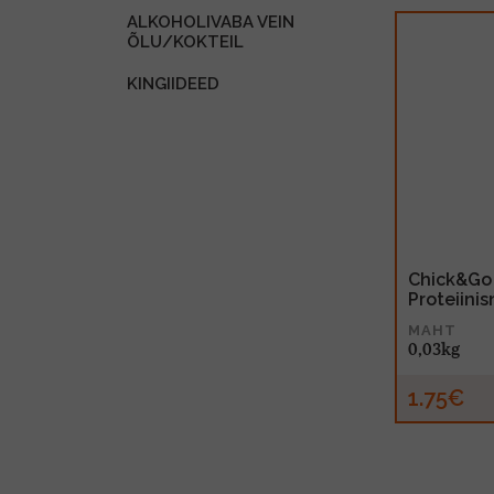
ALKOHOLIVABA VEIN
ÕLU/KOKTEIL
KINGIIDEED
Chick&Go
Proteiini
MAHT
0,03kg
1.75€