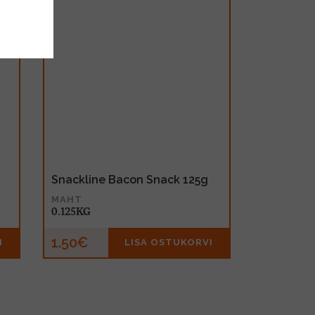
Snackline Bacon Snack 125g
MAHT
0.125KG
1.50€
I
LISA OSTUKORVI