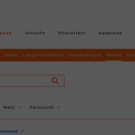
-pood
Ostuinfo
Ettevõttest
Kauplused
Siider
Long Drink/Kokteil
Karastusjoogid
Näksid
Alk
Maht
Päritoluriik
Uusimad