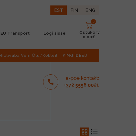
EST
FIN
ENG
0
Ostukorv
EU Transport
Logi sisse
0.00€
oholivaba Vein Õlu/Kokteil
KINGIIDEED
e-poe kontakt:
2
6
21
+37
555
00