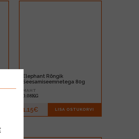
 ja
Elephant Rõngik
Seesamiseemnetega 80g
MAHT
0.08KG
1.15€
I
LISA OSTUKORVI
E