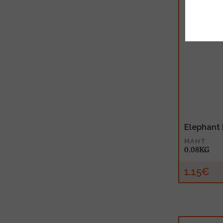
Elephant
MAHT
0.08KG
1.15€