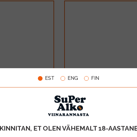
Elephant Rõngik Mee- Sinepi
EST
ENG
FIN
vita Koch 250g
sibulamaitselised 70g
MAHT
0.07KG
1.15€
LISA OSTUKORVI
LISA OSTUKORV
KINNITAN, ET OLEN VÄHEMALT 18-AASTAN