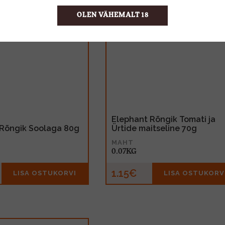
OLEN VÄHEMALT 18
Elephant Rõngik Tomati ja
 Rõngik Soolaga 80g
Ürtide maitseline 70g
MAHT
0.07KG
1.15€
LISA OSTUKORVI
LISA OSTUKORV