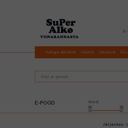
E
Kange alkohol
Veinid
Liköörid
Õlu
E-POOD
Hind
0€
3€
Järjestus: