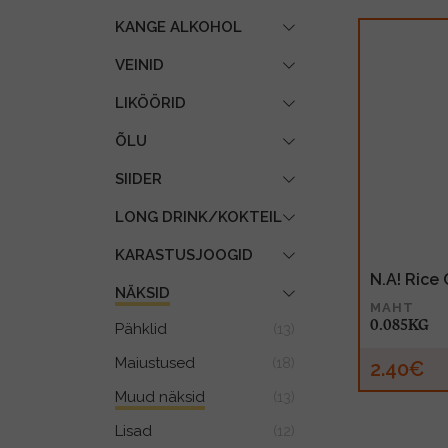
KANGE ALKOHOL
VEINID
LIKÖÖRID
ÕLU
SIIDER
LONG DRINK/KOKTEIL
KARASTUSJOOGID
N.A! Rice
NÄKSID
MAHT
0.085KG
Pähklid
(13)
Maiustused
(18)
2.40€
Muud näksid
(13)
Lisad
(12)