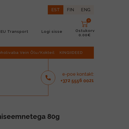
EST
FIN
ENG
0
Ostukorv
EU Transport
Logi sisse
0.00€
oholivaba Vein Õlu/Kokteil
KINGIIDEED
e-poe kontakt:
2
6
21
+37
555
00
miseemnetega 80g