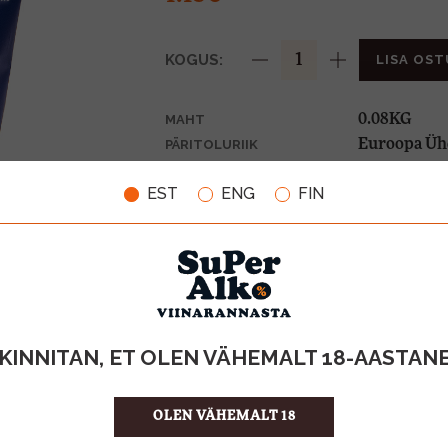
KOGUS:
LISA OST
0.08KG
MAHT
Euroopa Üh
PÄRITOLURIIK
14.38 €/KG
ÜHIKU HIND
EST
ENG
FIN
5949040201
KOOD
20
KOGUS KASTIS
KINNITAN, ET OLEN VÄHEMALT 18-AASTAN
OLEN VÄHEMALT 18