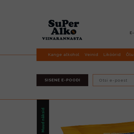
E
Kange alkohol
Veinid
Liköörid
Õlu
SISENE E-POODI
Muud näksid