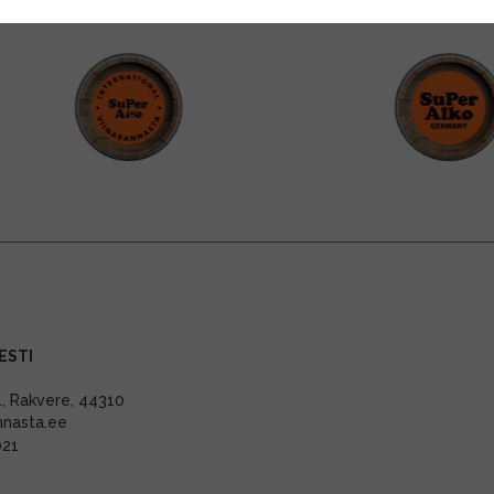
ESTI
11, Rakvere, 44310
nnasta.ee
021