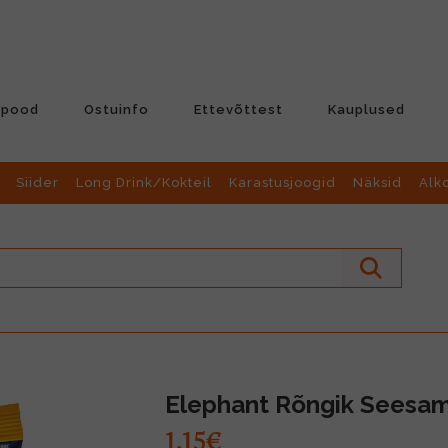
-pood
Ostuinfo
Ettevõttest
Kauplused
Siider
Long Drink/Kokteil
Karastusjoogid
Näksid
Alk
Elephant Rõngik Seesa
1.15€