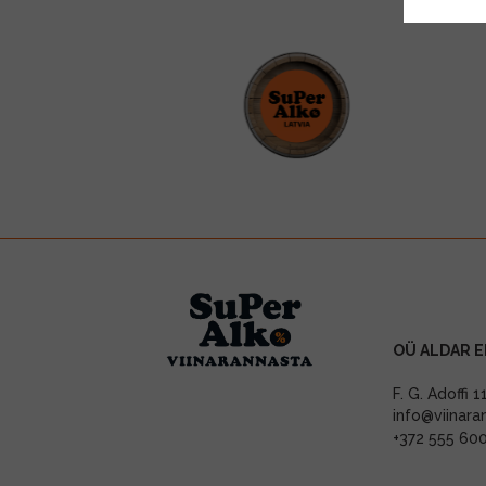
OÜ ALDAR E
F. G. Adoffi 
info@viinara
+372 555 60