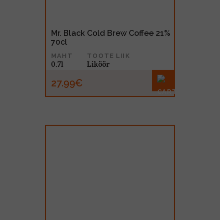
Mr. Black Cold Brew Coffee 21%
70cl
MAHT
TOOTE LIIK
0.7l
Liköör
27.99€