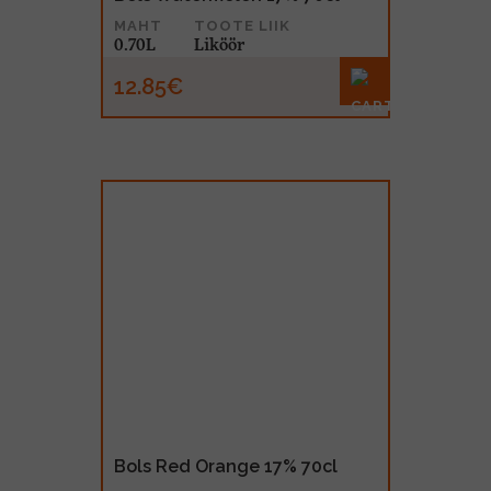
MAHT
TOOTE LIIK
0.70L
Liköör
12.85€
Bols Red Orange 17% 70cl