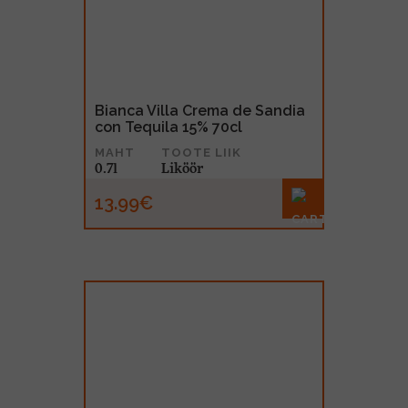
MUU PIIRITUSJOOK
GLÖGI
TEKIILA
HÕRGUTAJA
Bianca Villa Crema de Sandia
con Tequila 15% 70cl
MAHT
TOOTE LIIK
0.7l
Liköör
13.99€