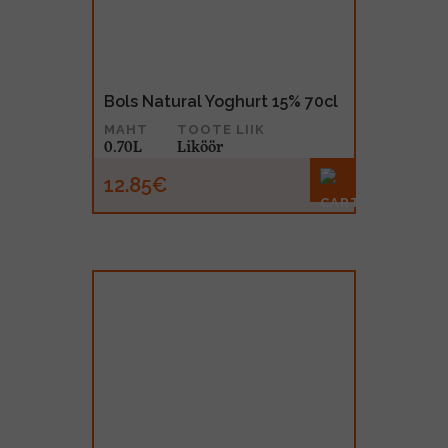
Bols Natural Yoghurt 15% 70cl
MAHT
TOOTE LIIK
0.70L
Liköör
12.85€