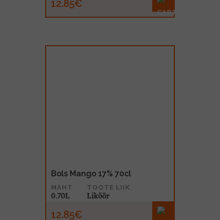
12.85€
Bols Mango 17% 70cl
MAHT
TOOTE LIIK
0.70L
Liköör
12.85€