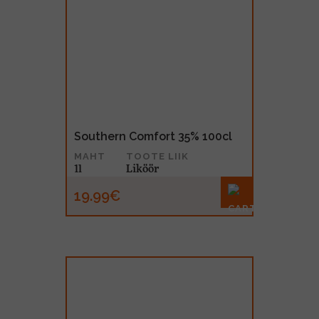
Southern Comfort 35% 100cl
MAHT
TOOTE LIIK
1l
Liköör
19.99€