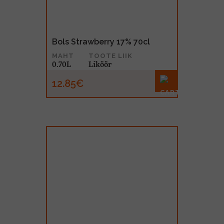
Bols Strawberry 17% 70cl
MAHT
TOOTE LIIK
0.70L
Liköör
12.85€