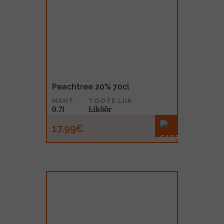
Peachtree 20% 70cl
MAHT
TOOTE LIIK
0.7l
Liköör
17.99€