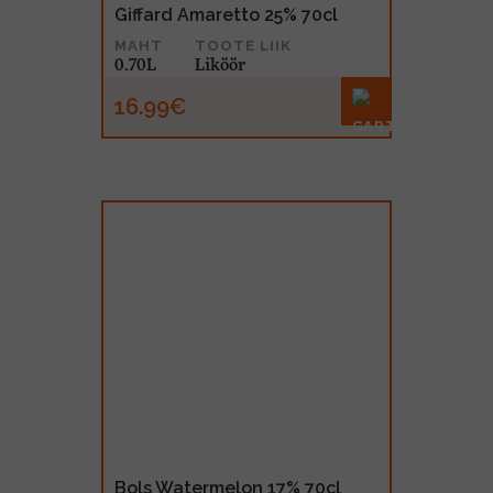
Giffard Amaretto 25% 70cl
MAHT
TOOTE LIIK
0.70L
Liköör
16.99€
Bols Watermelon 17% 70cl