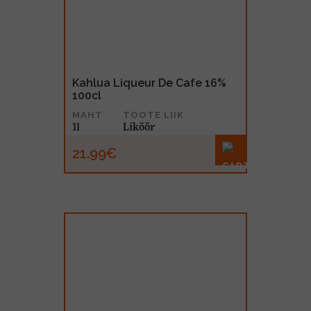
Kahlua Liqueur De Cafe 16%
100cl
MAHT
TOOTE LIIK
1l
Liköör
21.99€