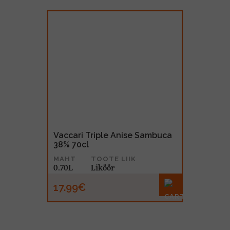
Vaccari Triple Anise Sambuca
38% 70cl
MAHT
TOOTE LIIK
0.70L
Liköör
17.99€