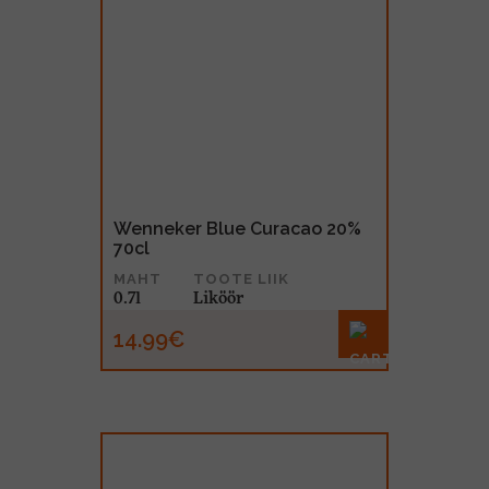
Wenneker Blue Curacao 20%
70cl
MAHT
TOOTE LIIK
0.7l
Liköör
14.99€