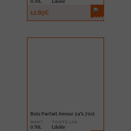
0.70L
Liköör
12.85€
Bols Parfait Amour 24% 70cl
MAHT
TOOTE LIIK
0.70L
Liköör