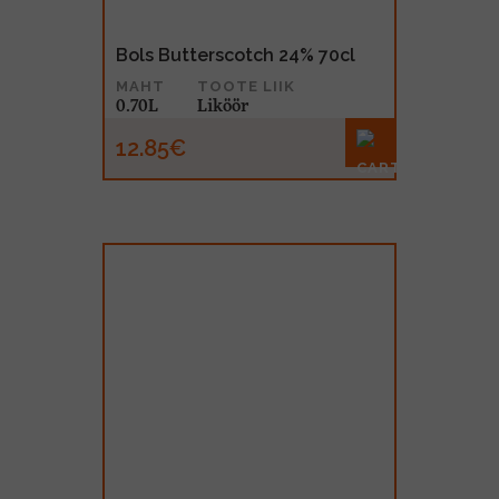
Bols Butterscotch 24% 70cl
MAHT
TOOTE LIIK
0.70L
Liköör
12.85€