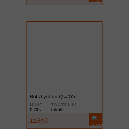
Bols Lychee 17% 70cl
MAHT
TOOTE LIIK
0.70L
Liköör
12.85€