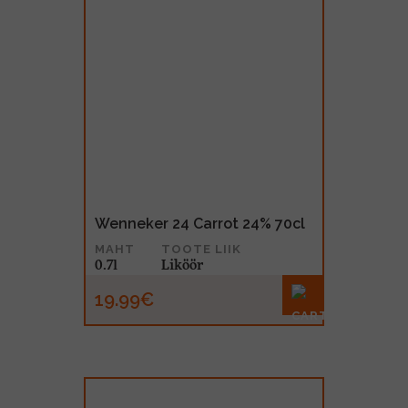
Wenneker 24 Carrot 24% 70cl
MAHT
TOOTE LIIK
0.7l
Liköör
19.99€