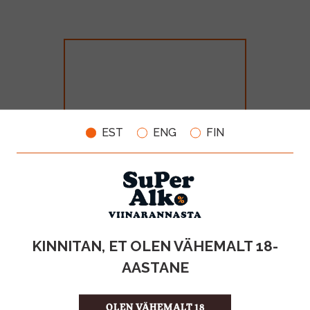
EST
ENG
FIN
Bols Cacao White 24% 70cl
MAHT
TOOTE LIIK
KINNITAN, ET OLEN VÄHEMALT 18-
0.70L
Liköör
AASTANE
12.85€
OLEN VÄHEMALT 18