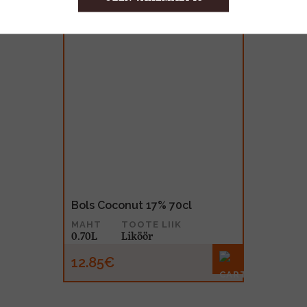
Bols Coconut 17% 70cl
MAHT
TOOTE LIIK
0.70L
Liköör
12.85€