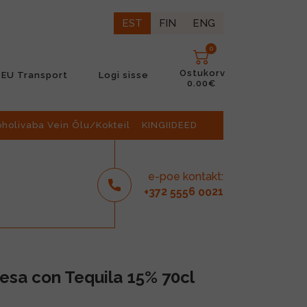
EST
FIN
ENG
0
Ostukorv
EU Transport
Logi sisse
0.00€
oholivaba Vein Õlu/Kokteil
KINGIIDEED
e-poe kontakt:
2
6
21
+37
555
00
resa con Tequila 15% 70cl