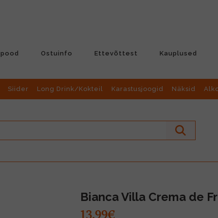
-pood
Ostuinfo
Ettevõttest
Kauplused
Siider
Long Drink/Kokteil
Karastusjoogid
Näksid
Alk
Bianca Villa Crema de F
13.99€