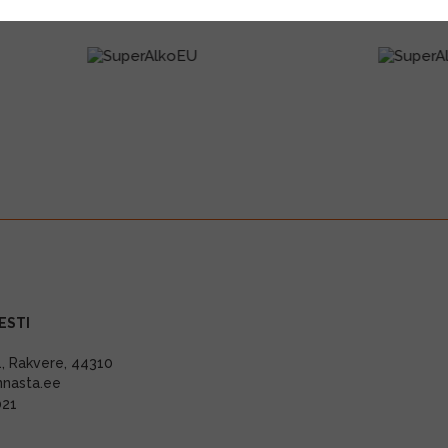
ESTI
11, Rakvere, 44310
nnasta.ee
021