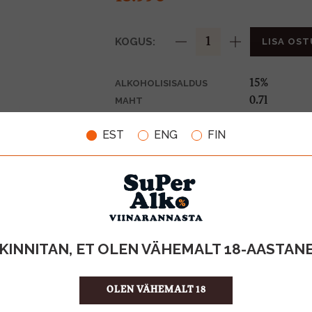
KOGUS:
LISA OST
15%
ALKOHOLISISALDUS
0.7l
MAHT
Hispaania
PÄRITOLURIIK
EST
ENG
FIN
Liköör
TOOTE LIIK
19.99 €/l
ÜHIKU HIND
8410417200
KOOD
6
KOGUS KASTIS
KINNITAN, ET OLEN VÄHEMALT 18-AASTAN
OLEN VÄHEMALT 18