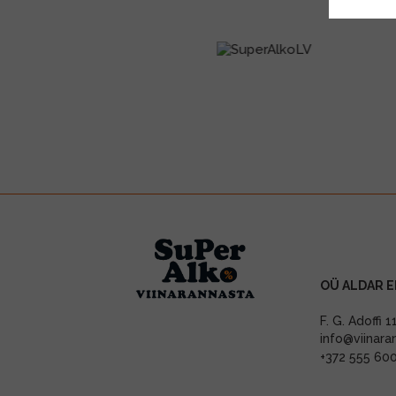
OÜ ALDAR E
F. G. Adoffi 
info@viinara
+372 555 60