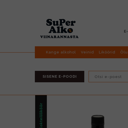
E
Kange alkohol
Veinid
Liköörid
Õlu
SISENE E-POODI
Kokteililiköör