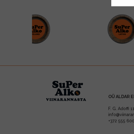
OÜ ALDAR E
F. G. Adoffi 
info@viinara
+372 555 60