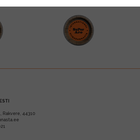
ESTI
11, Rakvere, 44310
nnasta.ee
021