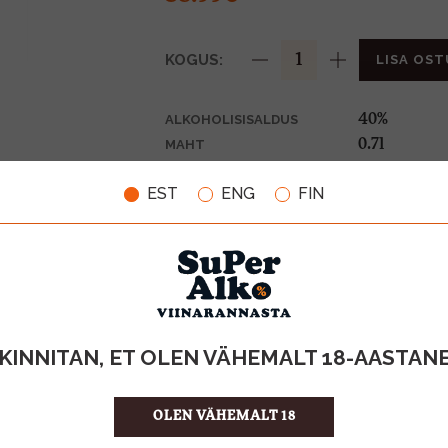
KOGUS:
LISA OST
40%
ALKOHOLISISALDUS
0.7l
MAHT
Prantsusma
PÄRITOLURIIK
EST
ENG
FIN
Gin
TOOTE LIIK
55.70 €/l
ÜHIKU HIND
3242614000
KOOD
6
KOGUS KASTIS
KINNITAN, ET OLEN VÄHEMALT 18-AASTAN
OLEN VÄHEMALT 18