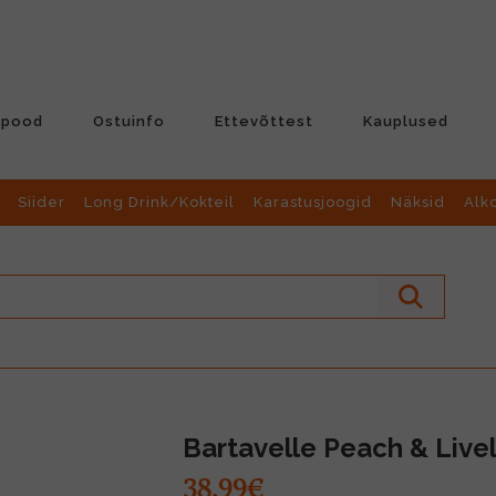
-pood
Ostuinfo
Ettevõttest
Kauplused
Siider
Long Drink/Kokteil
Karastusjoogid
Näksid
Alk
Bartavelle Peach & Live
38.99€