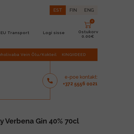
EST
FIN
ENG
0
Ostukorv
EU Transport
Logi sisse
0.00€
oholivaba Vein Õlu/Kokteil
KINGIIDEED
e-poe kontakt:
2
6
21
+37
555
00
ly Verbena Gin 40% 70cl