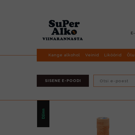
E
Kange alkohol
Veinid
Liköörid
Õlu
SISENE E-POODI
Džinn