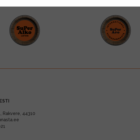
ESTI
11, Rakvere, 44310
nnasta.ee
021