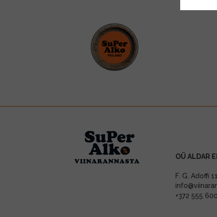
OÜ ALDAR E
F. G. Adoffi 
info@viinara
+372 555 60