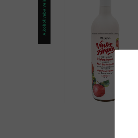
Alkoholivaba Vein Õlu/Kokteil