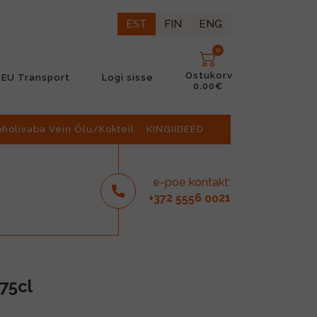
EST
FIN
ENG
0
Ostukorv
EU Transport
Logi sisse
0.00€
oholivaba Vein Õlu/Kokteil
KINGIIDEED
e-poe kontakt:
2
6
21
+37
555
00
75cl