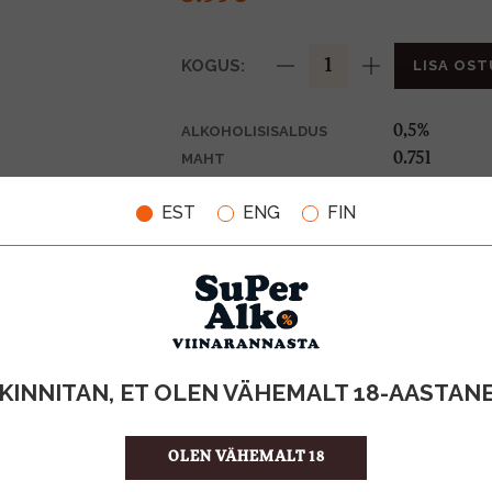
KOGUS:
LISA OST
0,5%
ALKOHOLISISALDUS
0.75l
MAHT
Rootsi
PÄRITOLURIIK
EST
ENG
FIN
Glögi
TOOTE LIIK
0,10€
PANT
7.99 €/l
ÜHIKU HIND
6412700214
KOOD
6
KOGUS KASTIS
KINNITAN, ET OLEN VÄHEMALT 18-AASTAN
OLEN VÄHEMALT 18