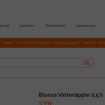
-pood
Ostuinfo
Ettevõttest
Kauplused
Siider
Long Drink/Kokteil
Karastusjoogid
Näksid
Alk
Blossa Vinteräpple 0,5% 
5.99€