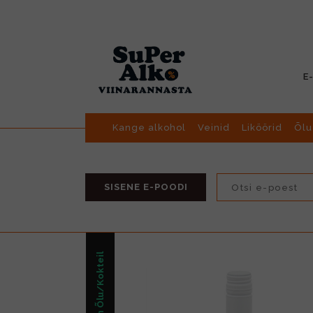
E
Kange alkohol
Veinid
Liköörid
Õlu
SISENE E-POODI