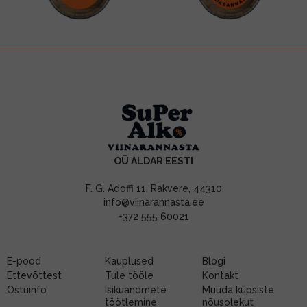
OÜ ALDAR EESTI
F. G. Adoffi 11, Rakvere, 44310
info@viinarannasta.ee
+372 555 60021
E-pood
Kauplused
Blogi
Ettevõttest
Tule tööle
Kontakt
Ostuinfo
Isikuandmete
Muuda küpsiste
töötlemine
nõusolekut