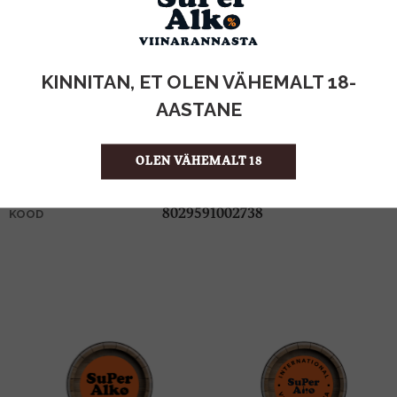
KOGUS:
KINNITAN, ET OLEN VÄHEMALT 18-
6%
ALKOHOLISISALDUS
AASTANE
0.75l
MAHT
Itaalia
PÄRITOLURIIK
OLEN VÄHEMALT 18
Arom. kvaliteetvahuvein
TOOTE LIIK
10.65 €/l
ÜHIKU HIND
8029591002738
KOOD