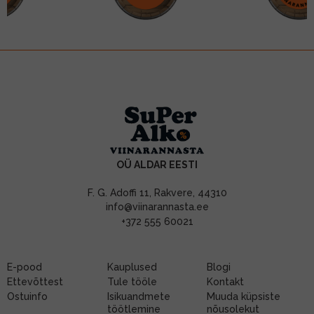
OÜ ALDAR EESTI
F. G. Adoffi 11, Rakvere, 44310
info@viinarannasta.ee
+372 555 60021
E-pood
Kauplused
Blogi
Ettevõttest
Tule tööle
Kontakt
Ostuinfo
Isikuandmete
Muuda küpsiste
töötlemine
nõusolekut