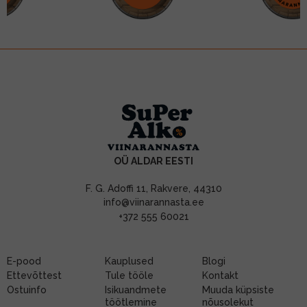
OÜ ALDAR EESTI
F. G. Adoffi 11, Rakvere, 44310
info@viinarannasta.ee
+372 555 60021
E-pood
Kauplused
Blogi
Ettevõttest
Tule tööle
Kontakt
Ostuinfo
Isikuandmete
Muuda küpsiste
töötlemine
nõusolekut