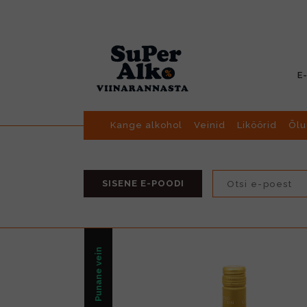
E
Kange alkohol
Veinid
Liköörid
Õlu
SISENE E-POODI
Punane vein