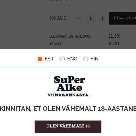
KOGUS:
LISA OST
11.5%
ALKOHOLISISALDUS
0.75l
MAHT
Saksamaa
PÄRITOLURIIK
EST
ENG
FIN
Vein
TOOTE LIIK
9.32 €/l
ÜHIKU HIND
4069600019
KOOD
6
KOGUS KASTIS
KINNITAN, ET OLEN VÄHEMALT 18-AASTAN
OLEN VÄHEMALT 18