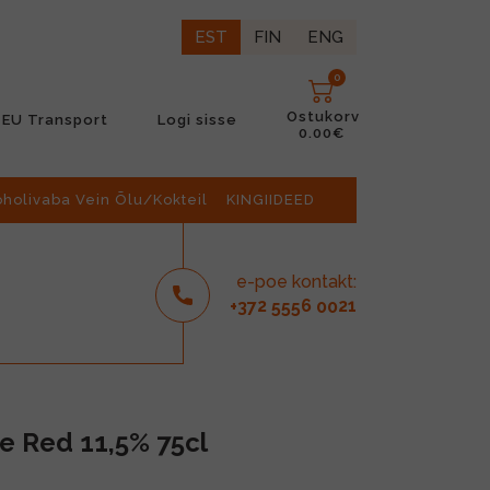
EST
FIN
ENG
0
Ostukorv
EU Transport
Logi sisse
0.00€
oholivaba Vein Õlu/Kokteil
KINGIIDEED
e-poe kontakt:
2
6
21
+37
555
00
e Red 11,5% 75cl