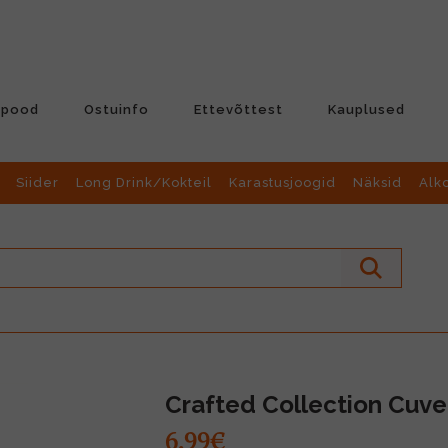
-pood
Ostuinfo
Ettevõttest
Kauplused
Siider
Long Drink/Kokteil
Karastusjoogid
Näksid
Alk
Crafted Collection Cuve
6.99€