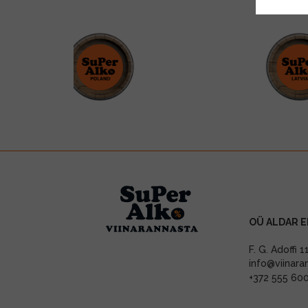
OÜ ALDAR E
F. G. Adoffi 
info@viinara
+372 555 60