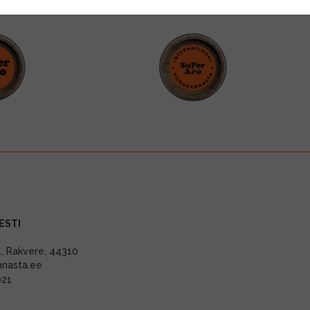
ESTI
11, Rakvere, 44310
nnasta.ee
021