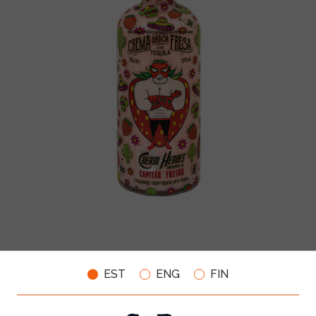
MUU PIIRITUSJOOK
GLÖGI
TEKIILA
HÕRGUTAJA
Cream Heroes Capitan Freson 17%
EST
ENG
FIN
70cl
14.99€