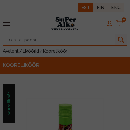
EST
FIN
ENG
0
TAGASI
TAGASI
TAGASI
TAGASI
TAGASI
TAGASI
TAGASI
TAGASI
Avaleht
/Liköörid
/Kooreliköör
IIN
ROOSA VEIN
LIKÖÖR
LAGER
IIDER
LONG DRINK
KARASTUSJOOK
PÄHKLID
KOORELIKÖÖR
ISKI
PUNANE VEIN
ÜRDILIKÖÖR
ALE
NATURAALNE SIIDER
KOKTEIL
ESI
MAIUSTUSED
RUMM
VALGE VEIN
KOKTEILILIKÖÖR
NISU
ENERGIAJOOK
MUUD NÄKSID
Kooreliköör
DŽINN
VAHUVEIN
KOORELIKÖÖR
TUME
MAHL/MAHLAJOOK
LISAD
KONJAK
ŠAMPANJA
MARJA/PUUVILJALIKÖÖR
MUU
SIIRUP/JOOGIKONTSENTRAAT
BRÄNDI
KANGESTATUD VEIN
BITTER
VERMUT