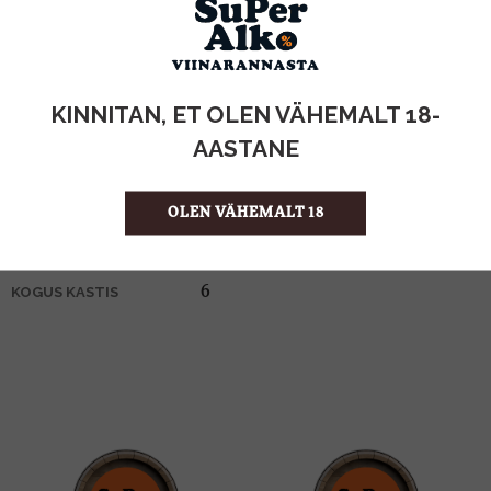
KOGUS:
KINNITAN, ET OLEN VÄHEMALT 18-
17%
ALKOHOLISISALDUS
AASTANE
0.7l
MAHT
Hispaania
PÄRITOLURIIK
Liköör
TOOTE LIIK
OLEN VÄHEMALT 18
21.41 €/l
ÜHIKU HIND
8412141104387
KOOD
6
KOGUS KASTIS