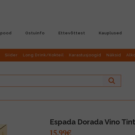
-pood
Ostuinfo
Ettevõttest
Kauplused
Siider
Long Drink/Kokteil
Karastusjoogid
Näksid
Alk
Espada Dorada Vino Tin
15.99€