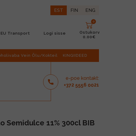
EST
FIN
ENG
0
Ostukorv
EU Transport
Logi sisse
0.00€
oholivaba Vein Õlu/Kokteil
KINGIIDEED
e-poe kontakt:
2
6
21
+37
555
00
to Semidulce 11% 300cl BIB