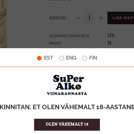
KOGUS:
LISA OST
11%
ALKOHOLISISALDUS
3l
MAHT
Hispaania
PÄRITOLURIIK
EST
ENG
FIN
Vein
TOOTE LIIK
5.33 €/l
ÜHIKU HIND
8437021367
KOOD
4
KOGUS KASTIS
KINNITAN, ET OLEN VÄHEMALT 18-AASTAN
OLEN VÄHEMALT 18