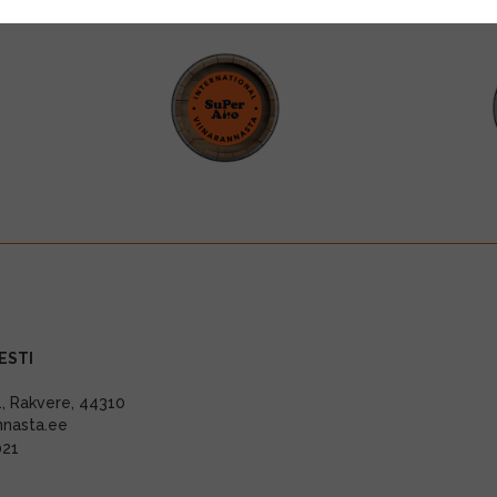
ESTI
11, Rakvere, 44310
nnasta.ee
021