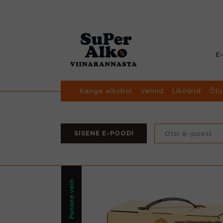
E
Kange alkohol
Veinid
Liköörid
Õlu
SISENE E-POODI
Punane vein