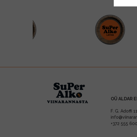
OÜ ALDAR E
F. G. Adoffi 
info@viinara
+372 555 60