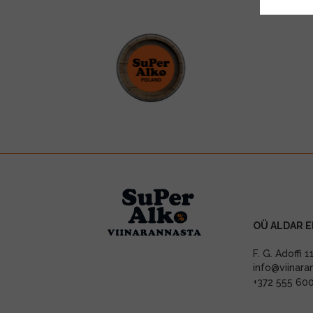
OÜ ALDAR E
F. G. Adoffi 
info@viinara
+372 555 60