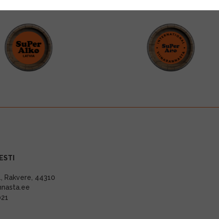
ESTI
11, Rakvere, 44310
nnasta.ee
021