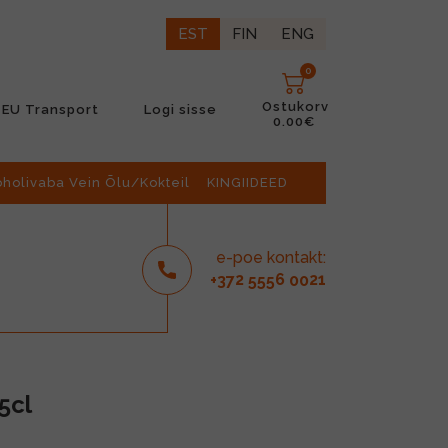
EST
FIN
ENG
0
Ostukorv
EU Transport
Logi sisse
0.00€
oholivaba Vein Õlu/Kokteil
KINGIIDEED
e-poe kontakt:
2
6
21
+37
555
00
5cl