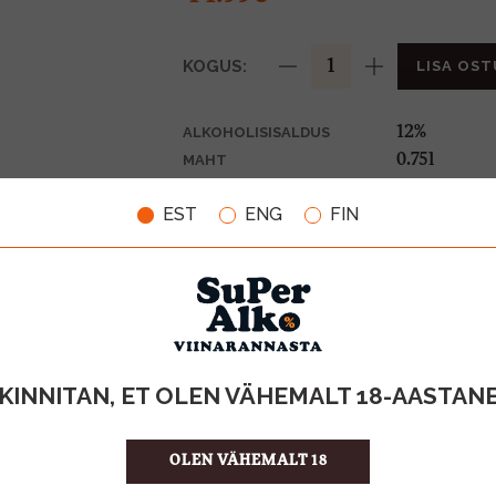
KOGUS:
LISA OST
12%
ALKOHOLISISALDUS
0.75l
MAHT
Suurbritann
PÄRITOLURIIK
EST
ENG
FIN
Kvaliteetva
TOOTE LIIK
59.99 €/l
ÜHIKU HIND
5039161001
KOOD
6
KOGUS KASTIS
KINNITAN, ET OLEN VÄHEMALT 18-AASTAN
OLEN VÄHEMALT 18