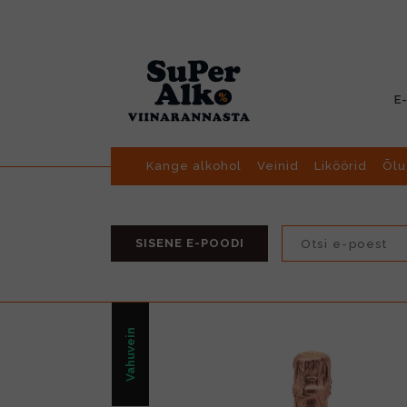
E
Kange alkohol
Veinid
Liköörid
Õlu
SISENE E-POODI
Vahuvein