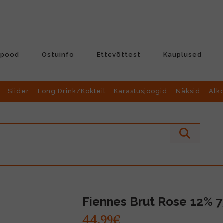
-pood
Ostuinfo
Ettevõttest
Kauplused
Siider
Long Drink/Kokteil
Karastusjoogid
Näksid
Alk
Fiennes Brut Rose 12% 7
44.99€