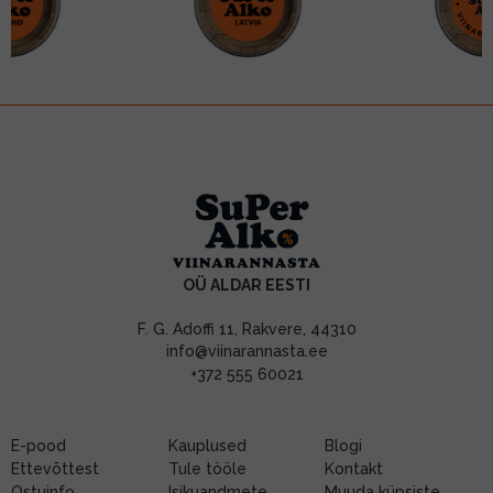
OÜ ALDAR EESTI
F. G. Adoffi 11, Rakvere, 44310
info@viinarannasta.ee
+372 555 60021
E-pood
Kauplused
Blogi
Ettevõttest
Tule tööle
Kontakt
Ostuinfo
Isikuandmete
Muuda küpsiste