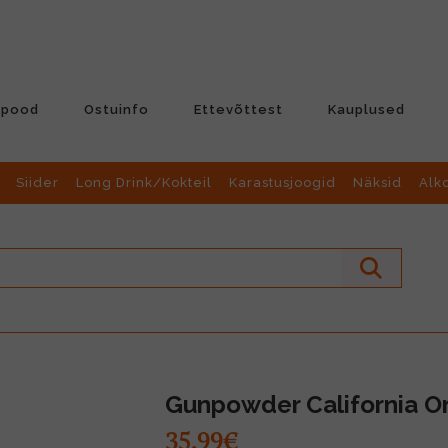
-pood
Ostuinfo
Ettevõttest
Kauplused
Siider
Long Drink/Kokteil
Karastusjoogid
Näksid
Alk
Gunpowder California Or
35.99€