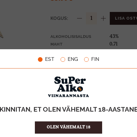
KOGUS:
LISA OST
43%
ALKOHOLISISALDUS
0.7l
MAHT
Iirimaa
PÄRITOLURIIK
EST
ENG
FIN
Gin
TOOTE LIIK
51.41 €/l
ÜHIKU HIND
5391530350
KOOD
6
KOGUS KASTIS
KINNITAN, ET OLEN VÄHEMALT 18-AASTAN
OLEN VÄHEMALT 18