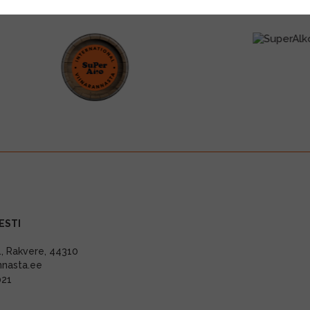
ESTI
11, Rakvere, 44310
nnasta.ee
021