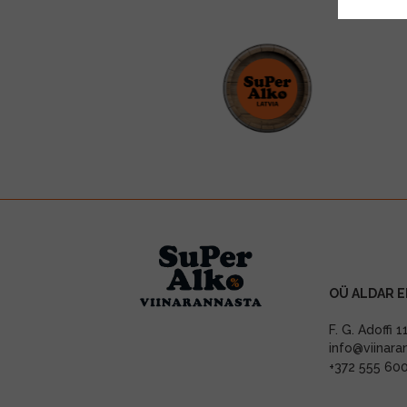
OÜ ALDAR E
F. G. Adoffi 
info@viinara
+372 555 60