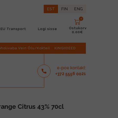
EST
FIN
ENG
0
Ostukorv
EU Transport
Logi sisse
0.00€
oholivaba Vein Õlu/Kokteil
KINGIIDEED
e-poe kontakt:
2
6
21
+37
555
00
ange Citrus 43% 70cl