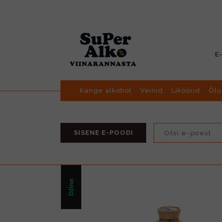
E
Kange alkohol
Veinid
Liköörid
Õlu
SISENE E-POODI
Džinn