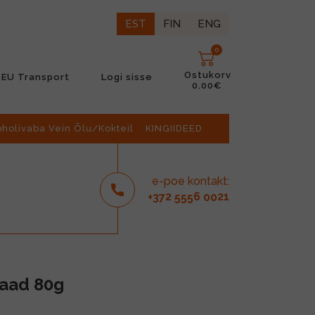
EST
FIN
ENG
0
Ostukorv
EU Transport
Logi sisse
0.00€
oholivaba Vein Õlu/Kokteil
KINGIIDEED
e-poe kontakt:
2
6
21
+37
555
00
laad 80g