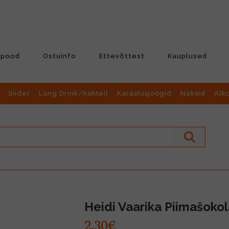
-pood
Ostuinfo
Ettevõttest
Kauplused
Siider
Long Drink/Kokteil
Karastusjoogid
Näksid
Alk
Heidi Vaarika Piimašoko
2.30€