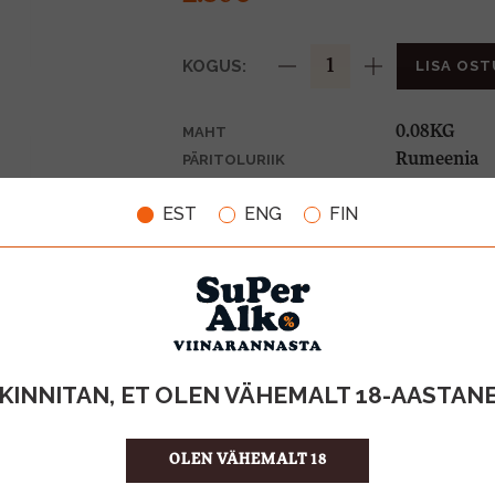
KOGUS:
LISA OST
0.08KG
MAHT
Rumeenia
PÄRITOLURIIK
28.75 €/KG
ÜHIKU HIND
EST
ENG
FIN
5941021024
KOOD
20
KOGUS KASTIS
KINNITAN, ET OLEN VÄHEMALT 18-AASTAN
OLEN VÄHEMALT 18