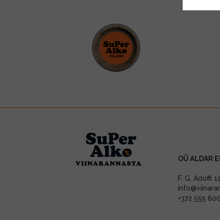
OÜ ALDAR E
F. G. Adoffi 
info@viinara
+372 555 60