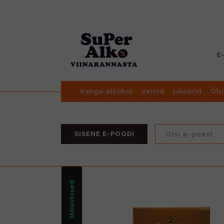
E
Kange alkohol
Veinid
Liköörid
Õlu
SISENE E-POODI
Maiustused