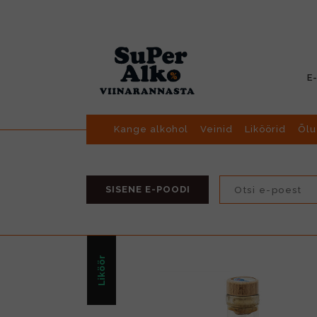
E
Kange alkohol
Veinid
Liköörid
Õlu
SISENE E-POODI
Liköör