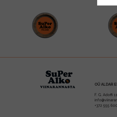
OÜ ALDAR E
F. G. Adoffi 
info@viinara
+372 555 60