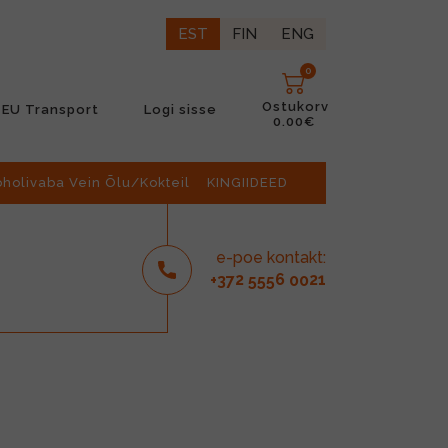
EST
FIN
ENG
0
Ostukorv
EU Transport
Logi sisse
0.00€
oholivaba Vein Õlu/Kokteil
KINGIIDEED
e-poe kontakt:
2
6
21
+37
555
00