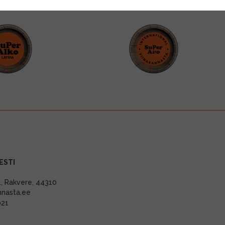
ESTI
11, Rakvere, 44310
nnasta.ee
021