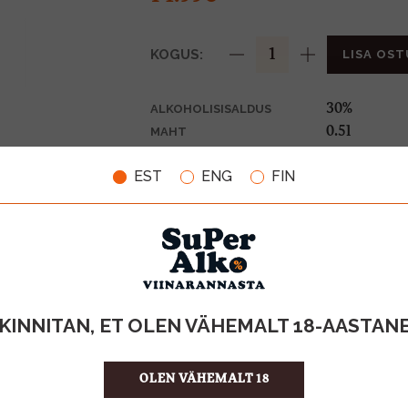
KOGUS:
LISA OST
30%
ALKOHOLISISALDUS
0.5l
MAHT
Soome
PÄRITOLURIIK
EST
ENG
FIN
Liköör
TOOTE LIIK
29.98 €/l
ÜHIKU HIND
6412703018
KOOD
12
KOGUS KASTIS
KINNITAN, ET OLEN VÄHEMALT 18-AASTAN
OLEN VÄHEMALT 18