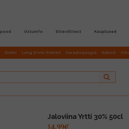
-pood
Ostuinfo
Ettevõttest
Kauplused
Siider
Long Drink/Kokteil
Karastusjoogid
Näksid
Alk
Jaloviina Yrtti 30% 50cl
14.99€