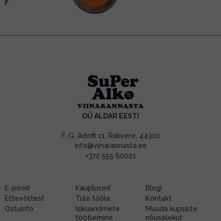
OÜ ALDAR EESTI
F. G. Adoffi 11, Rakvere, 44310
info@viinarannasta.ee
+372 555 60021
E-pood
Kauplused
Blogi
Ettevõttest
Tule tööle
Kontakt
Ostuinfo
Isikuandmete
Muuda küpsiste
töötlemine
nõusolekut