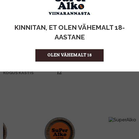
KOGUS:
KINNITAN, ET OLEN VÄHEMALT 18-
40%
ALKOHOLISISALDUS
1l
MAHT
AASTANE
Iirimaa
PÄRITOLURIIK
Whiskey
TOOTE LIIK
OLEN VÄHEMALT 18
28.99 €/l
ÜHIKU HIND
5011007003227
KOOD
12
KOGUS KASTIS