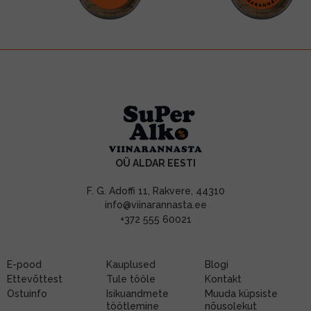
OÜ ALDAR EESTI
F. G. Adoffi 11, Rakvere, 44310
info@viinarannasta.ee
+372 555 60021
E-pood
Kauplused
Blogi
Ettevõttest
Tule tööle
Kontakt
Ostuinfo
Isikuandmete
Muuda küpsiste
töötlemine
nõusolekut