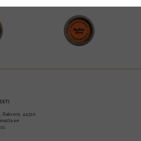
ESTI
11, Rakvere, 44310
nnasta.ee
021