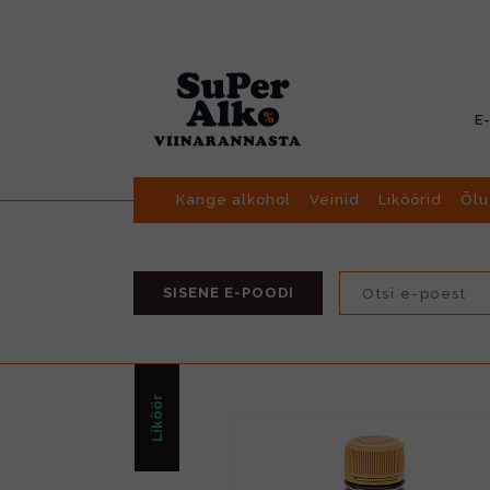
E
Kange alkohol
Veinid
Liköörid
Õlu
SISENE E-POODI
Liköör