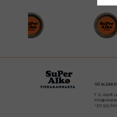
OÜ ALDAR E
F. G. Adoffi 
info@viinara
+372 555 60