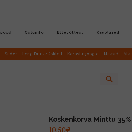
-pood
Ostuinfo
Ettevõttest
Kauplused
Siider
Long Drink/Kokteil
Karastusjoogid
Näksid
Alk
Koskenkorva Minttu 35%
10.50€