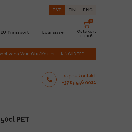
EST
FIN
ENG
0
Ostukorv
EU Transport
Logi sisse
0.00€
oholivaba Vein Õlu/Kokteil
KINGIIDEED
e-poe kontakt:
2
6
21
+37
555
00
 50cl PET