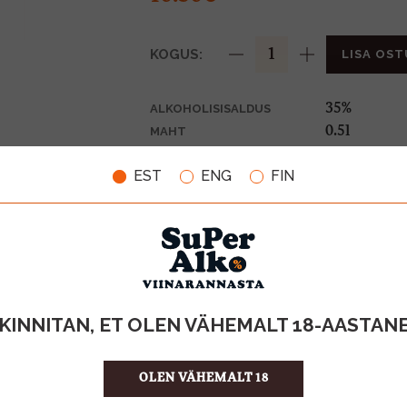
KOGUS:
LISA OST
35%
ALKOHOLISISALDUS
0.5l
MAHT
Soome
PÄRITOLURIIK
EST
ENG
FIN
Liköör
TOOTE LIIK
21.00 €/l
ÜHIKU HIND
6412700311
KOOD
24
KOGUS KASTIS
KINNITAN, ET OLEN VÄHEMALT 18-AASTAN
OLEN VÄHEMALT 18