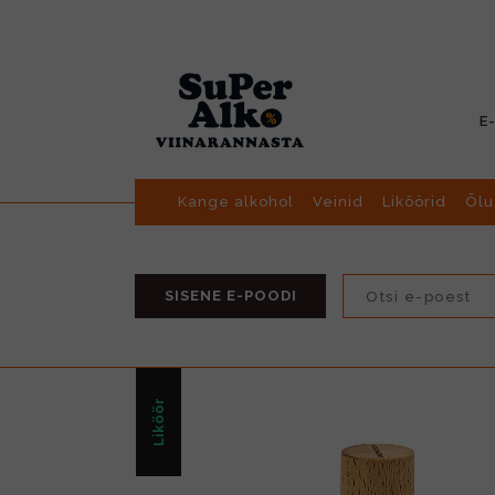
E
Kange alkohol
Veinid
Liköörid
Õlu
SISENE E-POODI
Liköör