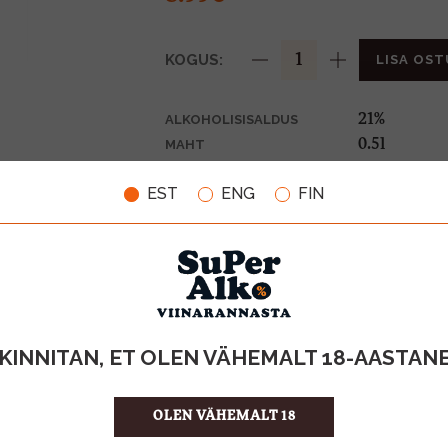
KOGUS:
LISA OST
21%
ALKOHOLISISALDUS
0.5l
MAHT
Soome
PÄRITOLURIIK
EST
ENG
FIN
Liköör
TOOTE LIIK
17.98 €/l
ÜHIKU HIND
6412700503
KOOD
12
KOGUS KASTIS
KINNITAN, ET OLEN VÄHEMALT 18-AASTAN
OLEN VÄHEMALT 18