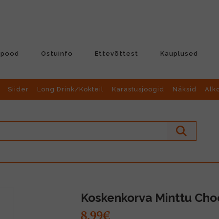
-pood
Ostuinfo
Ettevõttest
Kauplused
Siider
Long Drink/Kokteil
Karastusjoogid
Näksid
Alk
Koskenkorva Minttu Choc
8.99€