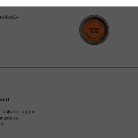
ESTI
11, Rakvere, 44310
nnasta.ee
021