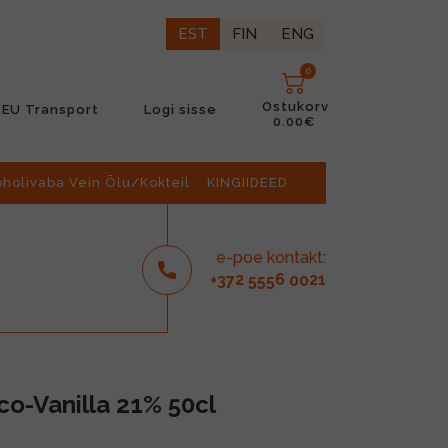
EST
FIN
ENG
0
Ostukorv
EU Transport
Logi sisse
0.00€
oholivaba Vein Õlu/Kokteil
KINGIIDEED
e-poe kontakt:
2
6
21
+37
555
00
o-Vanilla 21% 50cl