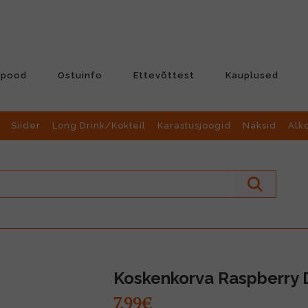
-pood
Ostuinfo
Ettevõttest
Kauplused
Siider
Long Drink/Kokteil
Karastusjoogid
Näksid
Alk
Koskenkorva Raspberry D
7.99€