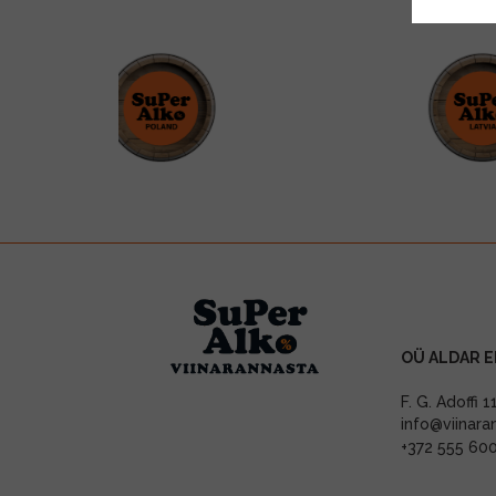
OÜ ALDAR E
F. G. Adoffi 
info@viinara
+372 555 60