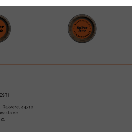
ESTI
11, Rakvere, 44310
nnasta.ee
021