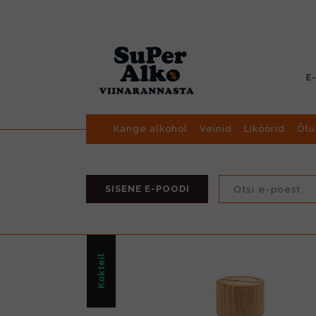
E
Kange alkohol
Veinid
Liköörid
Õlu
SISENE E-POODI
Kokteil