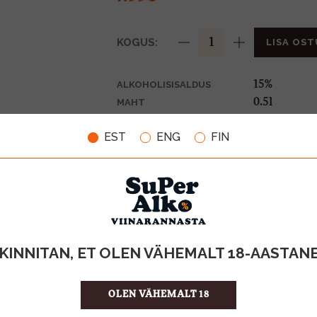
KOGUS:
LISA OST
15%
ALKOHOLISISALDUS
0.5l
MAHT
Soome
PÄRITOLURIIK
EST
ENG
FIN
Piiritusjook
TOOTE LIIK
15.98 €/l
ÜHIKU HIND
6412700342
KOOD
12
KOGUS KASTIS
KINNITAN, ET OLEN VÄHEMALT 18-AASTAN
OLEN VÄHEMALT 18