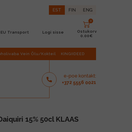
EST
FIN
ENG
0
Ostukorv
EU Transport
Logi sisse
0.00€
oholivaba Vein Õlu/Kokteil
KINGIIDEED
e-poe kontakt:
2
6
21
+37
555
00
aiquiri 15% 50cl KLAAS