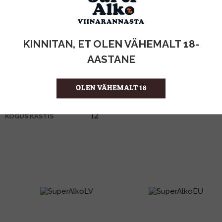
KOGUS:
KINNITAN, ET OLEN VÄHEMALT 18-
40%
ALKOHOLISISALDUS
1l
MAHT
AASTANE
Prantsusmaa
PÄRITOLURIIK
Cognac
TOOTE LIIK
OLEN VÄHEMALT 18
49.99 €/l
ÜHIKU HIND
3272512001012
KOOD
12
KOGUS KASTIS