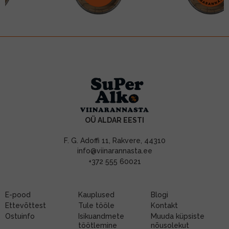
OÜ ALDAR EESTI
F. G. Adoffi 11, Rakvere, 44310
info@viinarannasta.ee
+372 555 60021
E-pood
Kauplused
Blogi
Ettevõttest
Tule tööle
Kontakt
Ostuinfo
Isikuandmete
Muuda küpsiste
töötlemine
nõusolekut