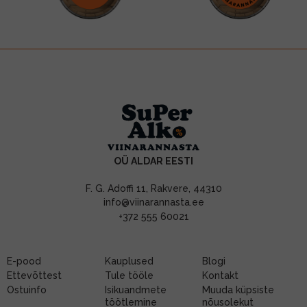
OÜ ALDAR EESTI
F. G. Adoffi 11, Rakvere, 44310
info@viinarannasta.ee
+372 555 60021
E-pood
Kauplused
Blogi
Ettevõttest
Tule tööle
Kontakt
Ostuinfo
Isikuandmete
Muuda küpsiste
töötlemine
nõusolekut