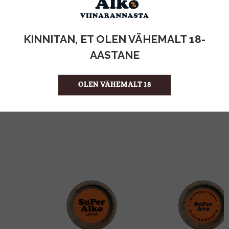
KOGUS:
KINNITAN, ET OLEN VÄHEMALT 18-
1l
MAHT
AASTANE
Itaalia
PÄRITOLURIIK
Siirup
TOOTE LIIK
5.99 €/l
ÜHIKU HIND
OLEN VÄHEMALT 18
8015817005065
KOOD
6
KOGUS KASTIS