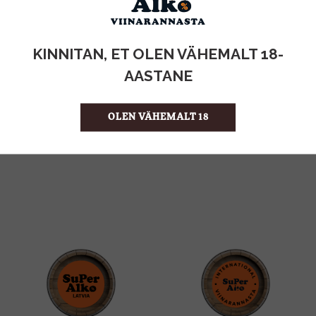
KOGUS:
KINNITAN, ET OLEN VÄHEMALT 18-
1l
MAHT
AASTANE
Itaalia
PÄRITOLURIIK
Siirup
TOOTE LIIK
6.99 €/l
ÜHIKU HIND
OLEN VÄHEMALT 18
8015817006444
KOOD
6
KOGUS KASTIS