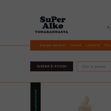
E
Kange alkohol
Veinid
Liköörid
Õlu
SISENE E-POODI
Siirup/Joogikontsentraat