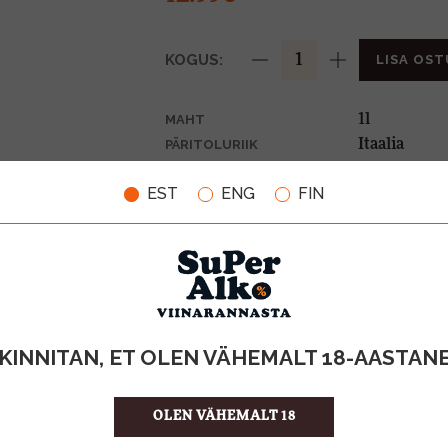
KOGUS:
LISA OST
1l
MAHT
Itaalia
PÄRITOLURIIK
Püree
TOOTE LIIK
EST
ENG
FIN
12.99 €/l
ÜHIKU HIND
8015817001
KOOD
6
KOGUS KASTIS
KINNITAN, ET OLEN VÄHEMALT 18-AASTAN
OLEN VÄHEMALT 18