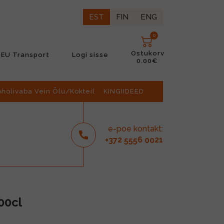
EST
FIN
ENG
0
Ostukorv
EU Transport
Logi sisse
0.00€
oholivaba Vein Õlu/Kokteil
KINGIIDEED
e-poe kontakt:
2
6
21
+37
555
00
00cl