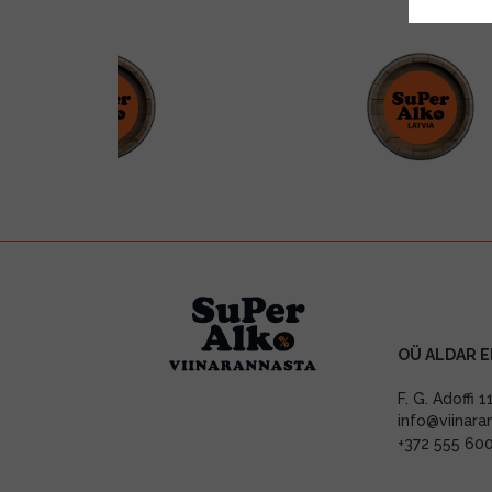
OÜ ALDAR E
F. G. Adoffi 
info@viinara
+372 555 60