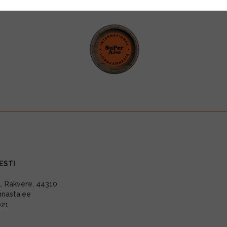
ESTI
11, Rakvere, 44310
nnasta.ee
021