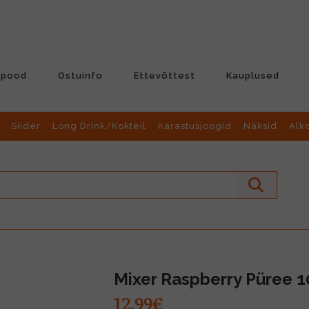
-pood
Ostuinfo
Ettevõttest
Kauplused
Siider
Long Drink/Kokteil
Karastusjoogid
Näksid
Alk
Mixer Raspberry Püree 1
12.99€