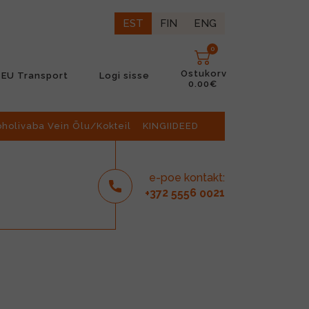
EST
FIN
ENG
0
Ostukorv
EU Transport
Logi sisse
0.00€
oholivaba Vein Õlu/Kokteil
KINGIIDEED
e-poe kontakt:
2
6
21
+37
555
00