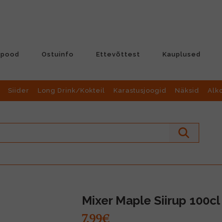
-pood
Ostuinfo
Ettevõttest
Kauplused
Siider
Long Drink/Kokteil
Karastusjoogid
Näksid
Alk
Mixer Maple Siirup 100cl
7.99€