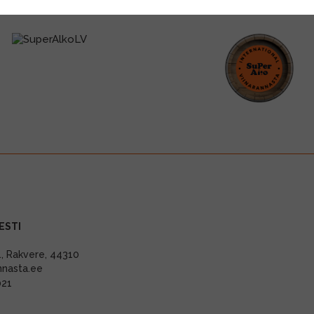
ESTI
11, Rakvere, 44310
nnasta.ee
021