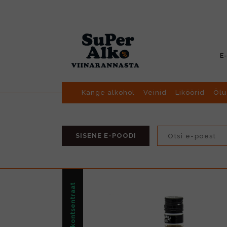
E
Kange alkohol
Veinid
Liköörid
Õlu
SISENE E-POODI
Siirup/Joogikontsentraat