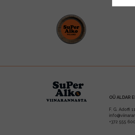
OÜ ALDAR E
F. G. Adoffi 
info@viinara
+372 555 60