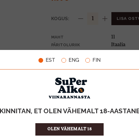
KOGUS:
LISA OST
1l
MAHT
Itaalia
PÄRITOLURIIK
Siirup
TOOTE LIIK
EST
ENG
FIN
7.99 €/l
ÜHIKU HIND
8015817006
KOOD
6
KOGUS KASTIS
KINNITAN, ET OLEN VÄHEMALT 18-AASTAN
OLEN VÄHEMALT 18