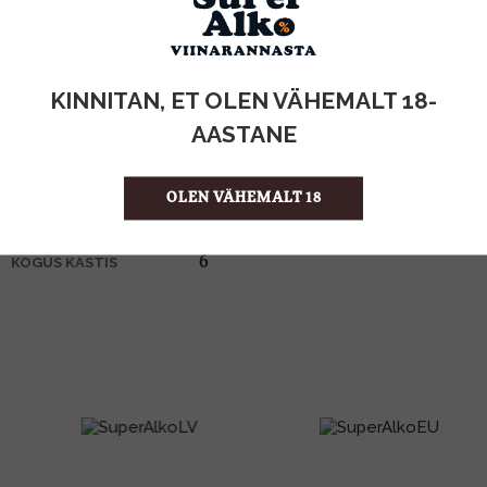
KOGUS:
KINNITAN, ET OLEN VÄHEMALT 18-
1l
MAHT
AASTANE
Itaalia
PÄRITOLURIIK
kokteilipõhi
TOOTE LIIK
OLEN VÄHEMALT 18
6.99 €/l
ÜHIKU HIND
8015817001081
KOOD
6
KOGUS KASTIS