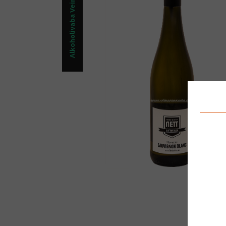
Alkoholivaba Vein Õlu/Kokteil