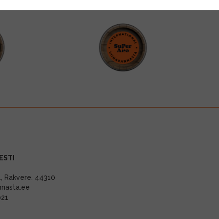
ESTI
11, Rakvere, 44310
nnasta.ee
021