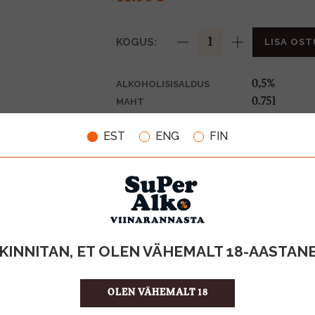
KOGUS:
LISA OST
0,5%
ALKOHOLISISALDUS
0.75l
MAHT
Saksamaa
PÄRITOLURIIK
EST
ENG
FIN
Alkoholivab
TOOTE LIIK
0,10€
PANT
15.99 €/l
ÜHIKU HIND
4260613395
KOOD
6
KOGUS KASTIS
KINNITAN, ET OLEN VÄHEMALT 18-AASTAN
OLEN VÄHEMALT 18