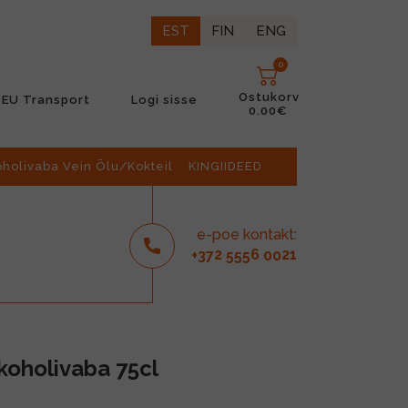
EST
FIN
ENG
0
Ostukorv
EU Transport
Logi sisse
0.00€
oholivaba Vein Õlu/Kokteil
KINGIIDEED
e-poe kontakt:
2
6
21
+37
555
00
koholivaba 75cl