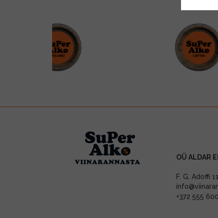
OÜ ALDAR E
F. G. Adoffi 
info@viinara
+372 555 60