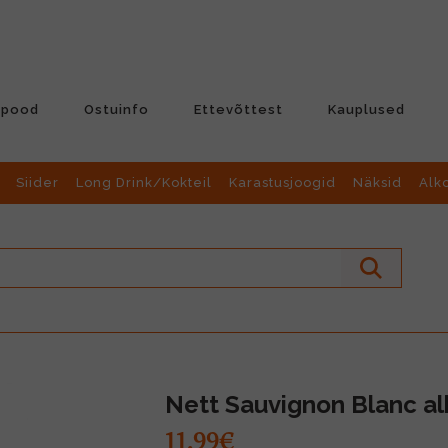
-pood
Ostuinfo
Ettevõttest
Kauplused
Siider
Long Drink/Kokteil
Karastusjoogid
Näksid
Alk
Nett Sauvignon Blanc al
11.99€