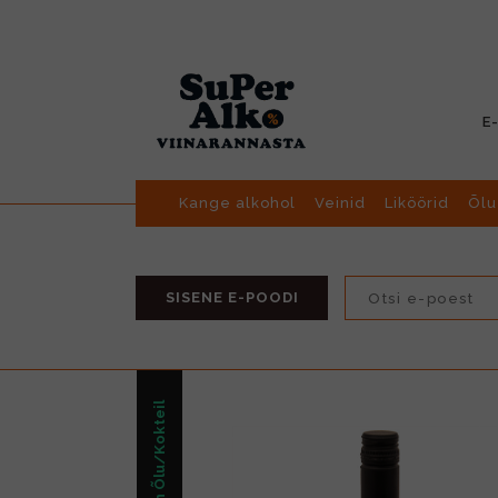
E
Kange alkohol
Veinid
Liköörid
Õlu
SISENE E-POODI