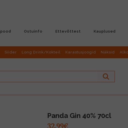
-pood
Ostuinfo
Ettevõttest
Kauplused
Siider
Long Drink/Kokteil
Karastusjoogid
Näksid
Alk
Panda Gin 40% 70cl
32.99€