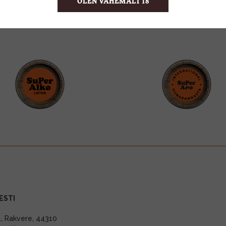
OLEN VÄHEMALT 18
ESTI
11, Rakvere, 44310