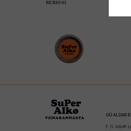
BE-BIO-01
OÜ ALDAR E
F. G. Adoffi 