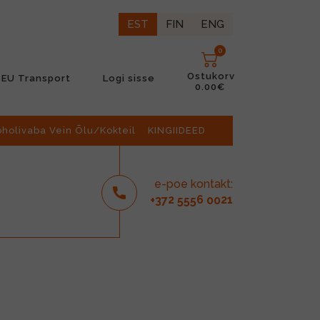
EST
FIN
ENG
0
Ostukorv
EU Transport
Logi sisse
0.00€
oholivaba Vein Õlu/Kokteil
KINGIIDEED
e-poe kontakt:
2
6
21
+37
555
00