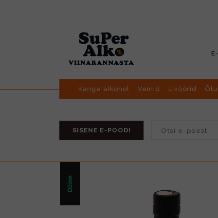
E
Kange alkohol
Veinid
Liköörid
Õlu
SISENE E-POODI
Džinn