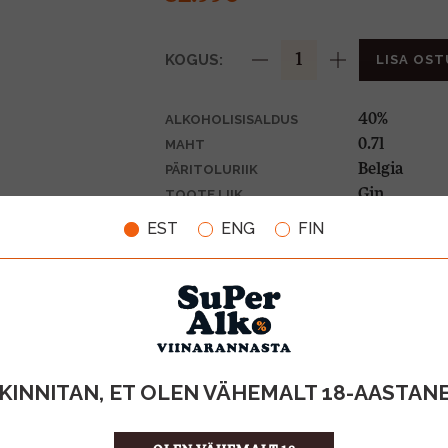
KOGUS:
LISA OST
40%
ALKOHOLISISALDUS
0.7l
MAHT
Belgia
PÄRITOLURIIK
Gin
TOOTE LIIK
47.13 €/l
ÜHIKU HIND
EST
ENG
FIN
5413214000
KOOD
6
KOGUS KASTIS
KINNITAN, ET OLEN VÄHEMALT 18-AASTAN