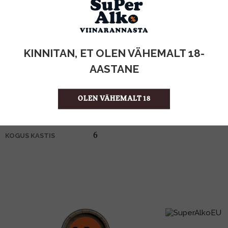
KOGUS:
KINNITAN, ET OLEN VÄHEMALT 18-
40%
ALKOHOLISISALDUS
AASTANE
1l
MAHT
Jamaica
PÄRITOLURIIK
Rumm
TOOTE LIIK
OLEN VÄHEMALT 18
29.99 €/l
ÜHIKU HIND
3460410538666
KOOD
6
KOGUS KASTIS