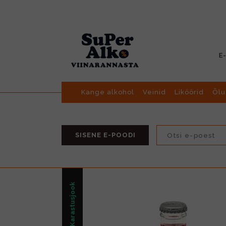
E
Kange alkohol
Veinid
Liköörid
Õlu
SISENE E-POODI
Karastusjook