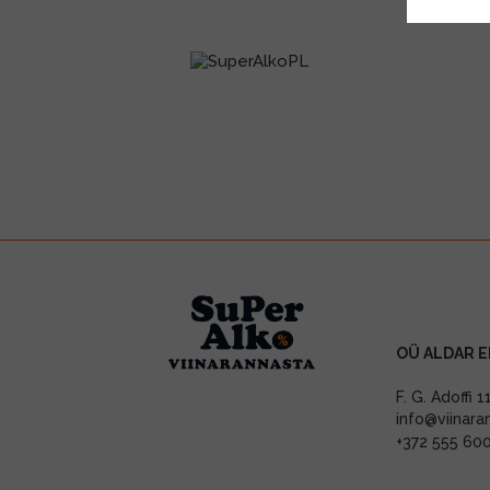
OÜ ALDAR E
F. G. Adoffi 
info@viinara
+372 555 60