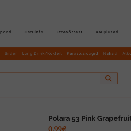
-pood
Ostuinfo
Ettevõttest
Kauplused
Siider
Long Drink/Kokteil
Karastusjoogid
Näksid
Alk
Polara 53 Pink Grapefrui
0.99€