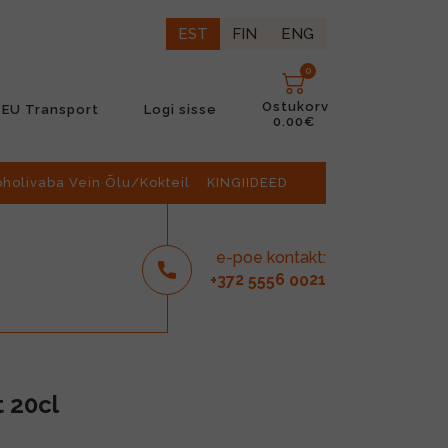
EST
FIN
ENG
0
Ostukorv
EU Transport
Logi sisse
0.00€
oholivaba Vein Õlu/Kokteil
KINGIIDEED
e-poe kontakt:
2
6
21
+37
555
00
t 20cl