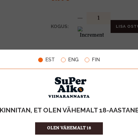
KOGUS:
LISA OST
0.2l
MAHT
EST
ENG
FIN
Itaalia
PÄRITOLURIIK
Toonik
TOOTE LIIK
0,10€
PANT
4.95 €/l
ÜHIKU HIND
8018005904
KOOD
24
KOGUS KASTIS
KINNITAN, ET OLEN VÄHEMALT 18-AASTAN
OLEN VÄHEMALT 18