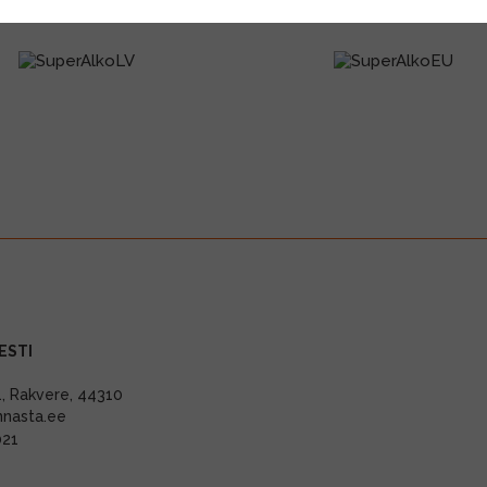
ESTI
11, Rakvere, 44310
nnasta.ee
021