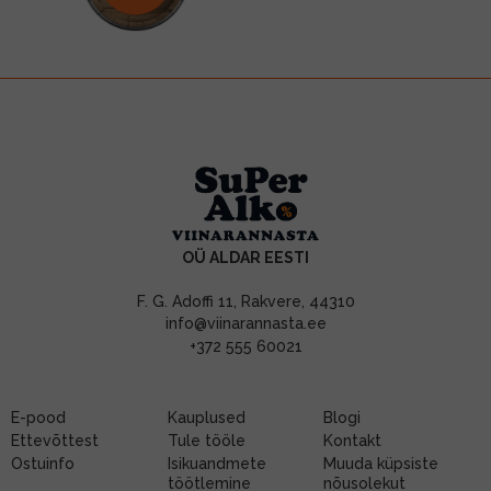
OÜ ALDAR EESTI
F. G. Adoffi 11, Rakvere, 44310
info@viinarannasta.ee
+372 555 60021
E-pood
Kauplused
Blogi
Ettevõttest
Tule tööle
Kontakt
Ostuinfo
Isikuandmete
Muuda küpsiste
töötlemine
nõusolekut