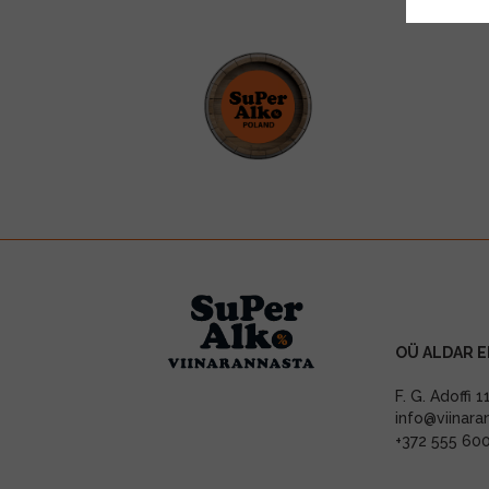
OÜ ALDAR E
F. G. Adoffi 
info@viinara
+372 555 60