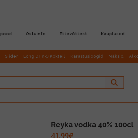
-pood
Ostuinfo
Ettevõttest
Kauplused
Siider
Long Drink/Kokteil
Karastusjoogid
Näksid
Alk
Reyka vodka 40% 100cl
41.99€