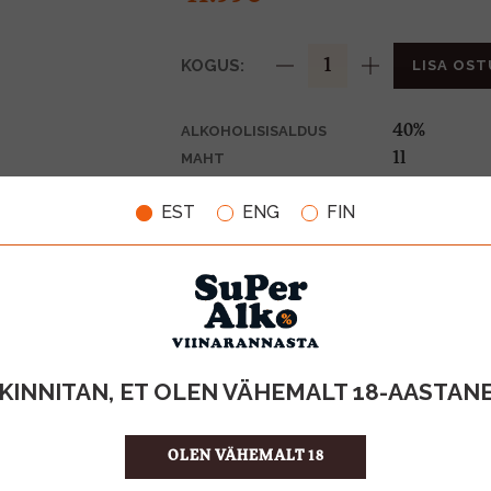
KOGUS:
LISA OST
40%
ALKOHOLISISALDUS
1l
MAHT
Island
PÄRITOLURIIK
EST
ENG
FIN
Viin
TOOTE LIIK
41.99 €/l
ÜHIKU HIND
5010327403
KOOD
12
KOGUS KASTIS
KINNITAN, ET OLEN VÄHEMALT 18-AASTAN
OLEN VÄHEMALT 18