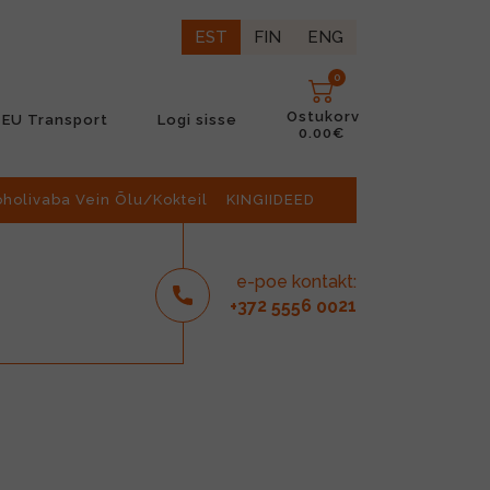
EST
FIN
ENG
0
Ostukorv
EU Transport
Logi sisse
0.00€
oholivaba Vein Õlu/Kokteil
KINGIIDEED
e-poe kontakt:
2
6
21
+37
555
00