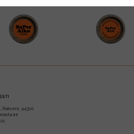
ESTI
11, Rakvere, 44310
nnasta.ee
021