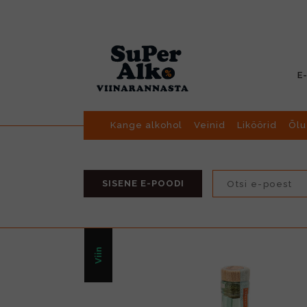
E
Kange alkohol
Veinid
Liköörid
Õlu
SISENE E-POODI
Viin