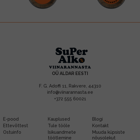
OÜ ALDAR EESTI
F. G. Adoffi 11, Rakvere, 44310
info@viinarannasta.ee
+372 555 60021
E-pood
Kauplused
Blogi
Ettevõttest
Tule tööle
Kontakt
Ostuinfo
Isikuandmete
Muuda küpsiste
töötlemine
nõusolekut