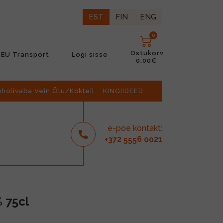
EST
FIN
ENG
0
Ostukorv
EU Transport
Logi sisse
0.00€
oholivaba Vein Õlu/Kokteil
KINGIIDEED
e-poe kontakt:
2
6
21
+37
555
00
 75cl