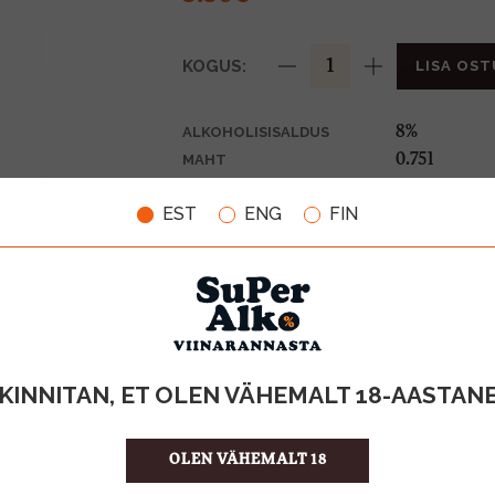
KOGUS:
LISA OST
8%
ALKOHOLISISALDUS
0.75l
MAHT
Soome
PÄRITOLURIIK
EST
ENG
FIN
Arom. veini
TOOTE LIIK
7.33 €/l
ÜHIKU HIND
4740054365
KOOD
6
KOGUS KASTIS
KINNITAN, ET OLEN VÄHEMALT 18-AASTAN
OLEN VÄHEMALT 18