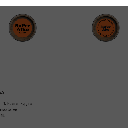
ESTI
11, Rakvere, 44310
nnasta.ee
021