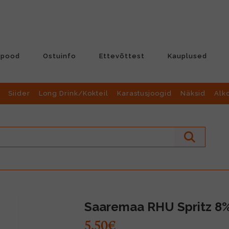
-pood
Ostuinfo
Ettevõttest
Kauplused
Siider
Long Drink/Kokteil
Karastusjoogid
Näksid
Alk
Saaremaa RHU Spritz 8%
5.50€