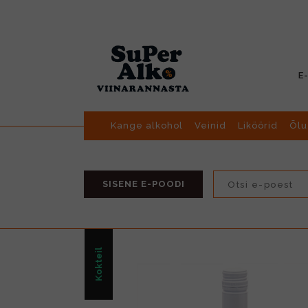
E
Kange alkohol
Veinid
Liköörid
Õlu
SISENE E-POODI
Kokteil