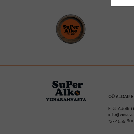
OÜ ALDAR E
F. G. Adoffi 
info@viinara
+372 555 60