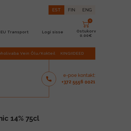
EST
FIN
ENG
0
Ostukorv
EU Transport
Logi sisse
0.00€
oholivaba Vein Õlu/Kokteil
KINGIIDEED
e-poe kontakt:
2
6
21
+37
555
00
ic 14% 75cl