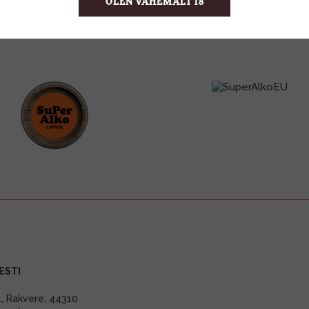
OLEN VÄHEMALT 18
ESTI
11, Rakvere, 44310