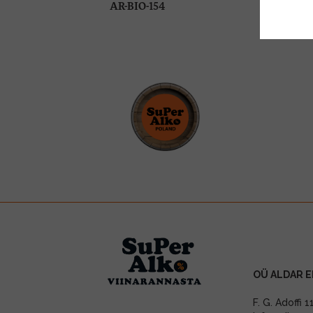
AR-BIO-154
OÜ ALDAR E
F. G. Adoffi 