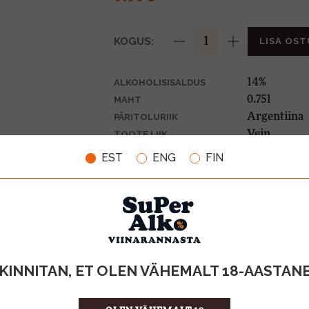
KOGUS:
LISA OST
14%
ALKOHOLISISALDUS
0.75l
MAHT
Argentiina
PÄRITOLURIIK
Vein
TOOTE LIIK
13.32 €/l
ÜHIKU HIND
EST
ENG
FIN
8002062014
KOOD
6
KOGUS KASTIS
KINNITAN, ET OLEN VÄHEMALT 18-AASTAN