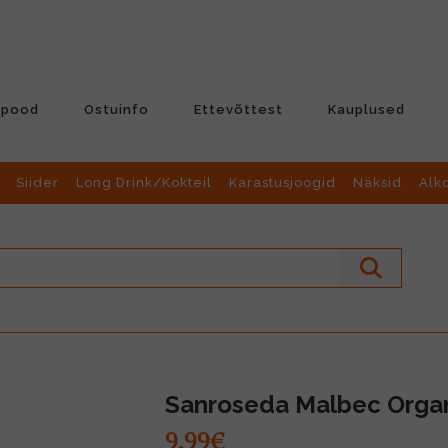
-pood
Ostuinfo
Ettevõttest
Kauplused
Siider
Long Drink/Kokteil
Karastusjoogid
Näksid
Alk
Sanroseda Malbec Organ
9.99€