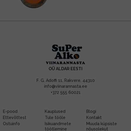
OÜ ALDAR EESTI
F. G. Adoffi 11, Rakvere, 44310
info@viinarannasta.ee
+372 555 60021
E-pood
Kauplused
Blogi
Ettevõttest
Tule tööle
Kontakt
Ostuinfo
Isikuandmete
Muuda küpsiste
töötlemine
nõusolekut