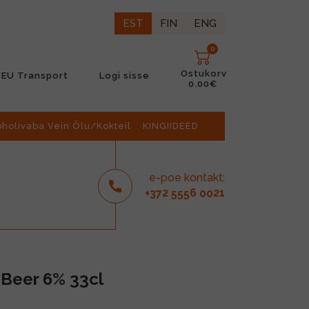
EST
FIN
ENG
0
Ostukorv
EU Transport
Logi sisse
0.00€
oholivaba Vein Õlu/Kokteil
KINGIIDEED
e-poe kontakt:
2
6
21
+37
555
00
Beer 6% 33cl