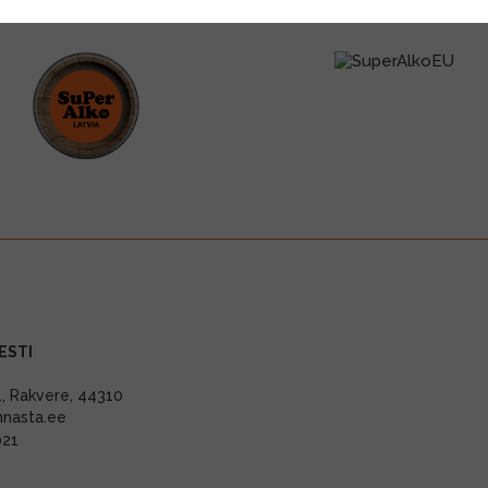
ESTI
11, Rakvere, 44310
nnasta.ee
021