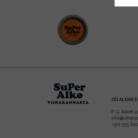
OÜ ALDAR E
F. G. Adoffi 
info@viinara
+372 555 60