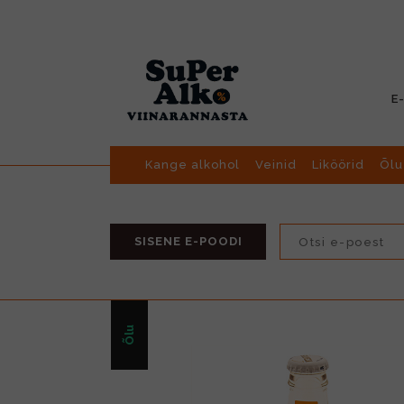
E
Kange alkohol
Veinid
Liköörid
Õlu
SISENE E-POODI
Õlu