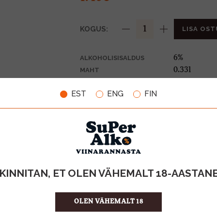
KOGUS:
LISA OST
6%
ALKOHOLISISALDUS
0.33l
MAHT
Poola
PÄRITOLURIIK
EST
ENG
FIN
Õlu
TOOTE LIIK
0,10€
PANT
4.24 €/l
ÜHIKU HIND
5900535019
KOOD
24
KOGUS KASTIS
KINNITAN, ET OLEN VÄHEMALT 18-AASTAN
OLEN VÄHEMALT 18