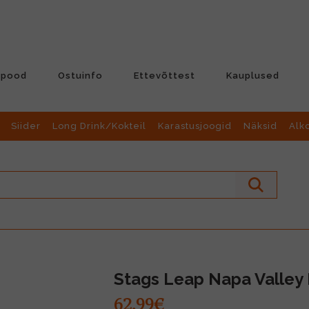
-pood
Ostuinfo
Ettevõttest
Kauplused
Siider
Long Drink/Kokteil
Karastusjoogid
Näksid
Alk
Stags Leap Napa Valley P
62.99€