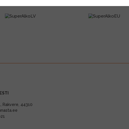
ESTI
11, Rakvere, 44310
nnasta.ee
021