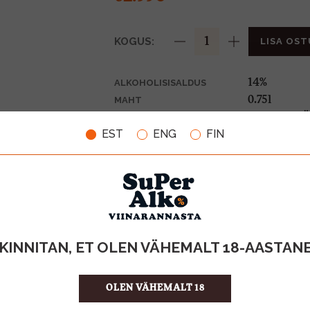
KOGUS:
LISA OST
14%
ALKOHOLISISALDUS
0.75l
MAHT
Ameerika Ü
PÄRITOLURIIK
EST
ENG
FIN
Geogr.tähise
TOOTE LIIK
83.99 €/l
ÜHIKU HIND
8981900617
KOOD
6
KOGUS KASTIS
KINNITAN, ET OLEN VÄHEMALT 18-AASTAN
OLEN VÄHEMALT 18