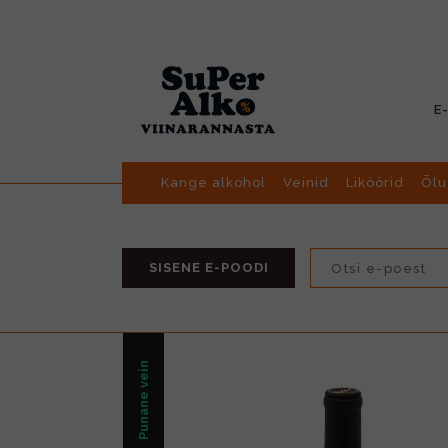
E
Kange alkohol
Veinid
Liköörid
Õlu
SISENE E-POODI
Punane vein