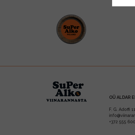
OÜ ALDAR E
F. G. Adoffi 
info@viinara
+372 555 60