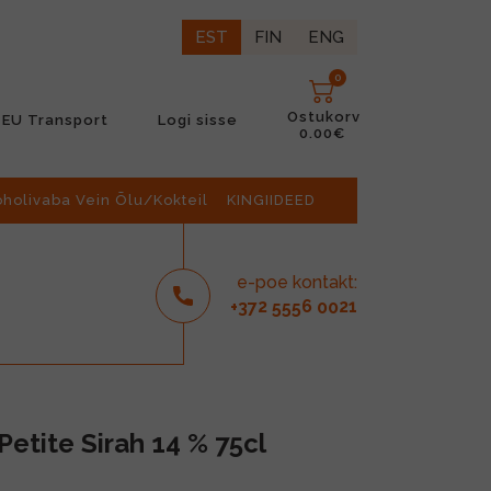
EST
FIN
ENG
0
Ostukorv
EU Transport
Logi sisse
0.00€
oholivaba Vein Õlu/Kokteil
KINGIIDEED
e-poe kontakt:
2
6
21
+37
555
00
etite Sirah 14 % 75cl