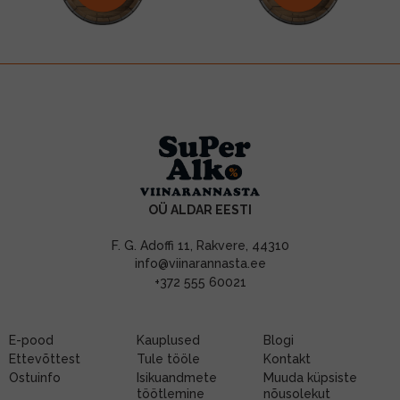
OÜ ALDAR EESTI
F. G. Adoffi 11, Rakvere, 44310
info@viinarannasta.ee
+372 555 60021
E-pood
Kauplused
Blogi
Ettevõttest
Tule tööle
Kontakt
Ostuinfo
Isikuandmete
Muuda küpsiste
töötlemine
nõusolekut