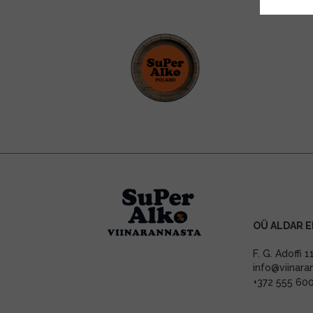
OÜ ALDAR E
F. G. Adoffi 
info@viinara
+372 555 60