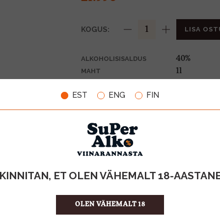
KOGUS:
LISA OST
40%
ALKOHOLISISALDUS
1l
MAHT
Läti
PÄRITOLURIIK
EST
ENG
FIN
Viin
TOOTE LIIK
21.99 €/l
ÜHIKU HIND
4750021000
KOOD
6
KOGUS KASTIS
KINNITAN, ET OLEN VÄHEMALT 18-AASTAN
OLEN VÄHEMALT 18