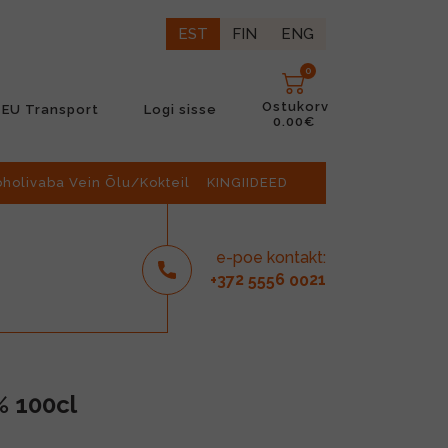
EST
FIN
ENG
0
Ostukorv
EU Transport
Logi sisse
0.00€
oholivaba Vein Õlu/Kokteil
KINGIIDEED
e-poe kontakt:
2
6
21
+37
555
00
% 100cl