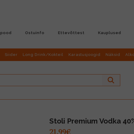
-pood
Ostuinfo
Ettevõttest
Kauplused
Siider
Long Drink/Kokteil
Karastusjoogid
Näksid
Alk
Stoli Premium Vodka 40
21.99€