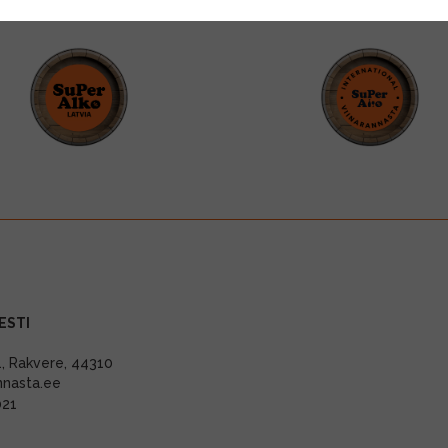
ESTI
11, Rakvere, 44310
nnasta.ee
021