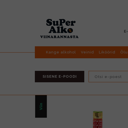
E
Kange alkohol
Veinid
Liköörid
Õlu
SISENE E-POODI
Viin