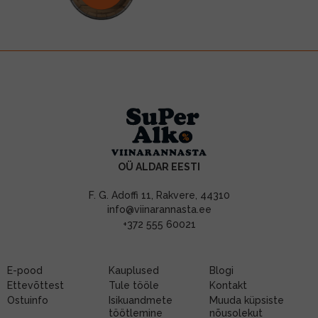
OÜ ALDAR EESTI
F. G. Adoffi 11, Rakvere, 44310
info@viinarannasta.ee
+372 555 60021
E-pood
Kauplused
Blogi
Ettevõttest
Tule tööle
Kontakt
Ostuinfo
Isikuandmete
Muuda küpsiste
töötlemine
nõusolekut