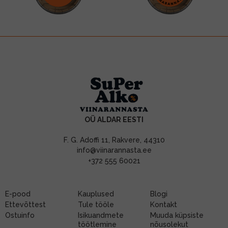
OÜ ALDAR EESTI
F. G. Adoffi 11, Rakvere, 44310
info@viinarannasta.ee
+372 555 60021
E-pood
Kauplused
Blogi
Ettevõttest
Tule tööle
Kontakt
Ostuinfo
Isikuandmete
Muuda küpsiste
töötlemine
nõusolekut