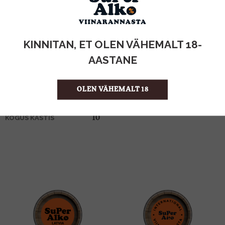
KOGUS:
KINNITAN, ET OLEN VÄHEMALT 18-
40%
ALKOHOLISISALDUS
5l
MAHT
AASTANE
Eesti
PÄRITOLURIIK
Viin
TOOTE LIIK
OLEN VÄHEMALT 18
13.80 €/l
ÜHIKU HIND
4742883013314
KOOD
10
KOGUS KASTIS